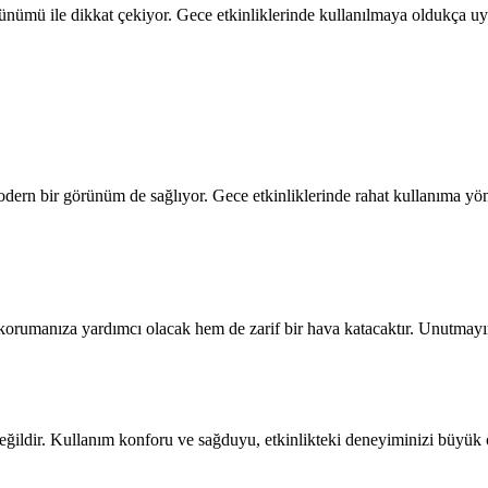
nümü ile dikkat çekiyor. Gece etkinliklerinde kullanılmaya oldukça uygu
odern bir görünüm de sağlıyor. Gece etkinliklerinde rahat kullanıma yönel
zı korumanıza yardımcı olacak hem de zarif bir hava katacaktır. Unutmay
değildir. Kullanım konforu ve sağduyu, etkinlikteki deneyiminizi büyük 