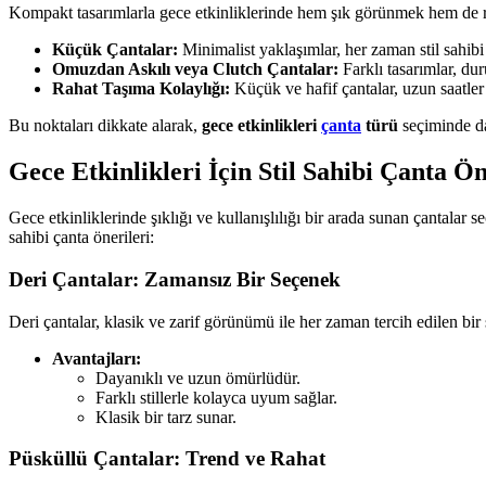
Kompakt tasarımlarla gece etkinliklerinde hem şık görünmek hem de
Küçük Çantalar:
Minimalist yaklaşımlar, her zaman stil sahib
Omuzdan Askılı veya Clutch Çantalar:
Farklı tasarımlar, du
Rahat Taşıma Kolaylığı:
Küçük ve hafif çantalar, uzun saatle
Bu noktaları dikkate alarak,
gece etkinlikleri
çanta
türü
seçiminde da
Gece Etkinlikleri İçin Stil Sahibi Çanta Ön
Gece etkinliklerinde şıklığı ve kullanışlılığı bir arada sunan çantalar
sahibi çanta önerileri:
Deri Çantalar: Zamansız Bir Seçenek
Deri çantalar, klasik ve zarif görünümü ile her zaman tercih edilen bir
Avantajları:
Dayanıklı ve uzun ömürlüdür.
Farklı stillerle kolayca uyum sağlar.
Klasik bir tarz sunar.
Püsküllü Çantalar: Trend ve Rahat