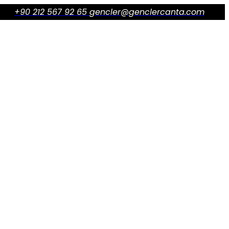
+90 212 567 92 65
gencler@genclercanta.com