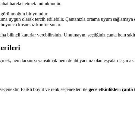
 rahat hareket etmek mümkündür.
i görünmoğun bir yoludur.
ruma uygun olarak tercih edilebilir. Çantanızla ortama uyum sağlamaya ç
r boyunca kusursuz konfor sunar.
ha bilinçli kararlar verebilirsiniz. Unutmayın, seçtiğiniz çanta hem şık
erileri
 seçmek, hem tarzınızı yansıtmak hem de ihtiyacınız olan eşyaları taşımak 
 seçenektir. Farklı boyut ve renk seçenekleri ile
gece etkinlikleri çanta