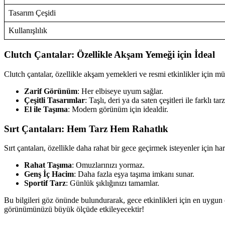
Tasarım Çeşidi
Kullanışlılık
Clutch Çantalar: Özellikle Akşam Yemeği için İdeal
Clutch çantalar, özellikle akşam yemekleri ve resmi etkinlikler için mükem
Zarif Görünüm
: Her elbiseye uyum sağlar.
Çeşitli Tasarımlar
: Taşlı, deri ya da saten çeşitleri ile farklı tar
El ile Taşıma
: Modern görünüm için idealdir.
Sırt Çantaları: Hem Tarz Hem Rahatlık
Sırt çantaları, özellikle daha rahat bir gece geçirmek isteyenler için ha
Rahat Taşıma
: Omuzlarınızı yormaz.
Genş İç Hacim
: Daha fazla eşya taşıma imkanı sunar.
Sportif Tarz
: Günlük şıklığınızı tamamlar.
Bu bilgileri göz önünde bulundurarak, gece etkinlikleri için en uygun ç
görünümünüzü büyük ölçüde etkileyecektir!