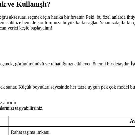
k ve Kullanışlı?
ru aksesuarı seçmek için harika bir fırsattır. Peki, bu özel anlarda ihti
em stilinize hem de konforunuza büyük katkı sağlar. Yazımızda, farklı ç
can verici keşfe başlayalım!
çmek, görünümünüzü ve rahatlığınızı etkileyen önemli bir detaydır. İşte,
çenek sunar. Küçük boyutları sayesinde her tarza uygun pek çok model bu
 alıcıdır.
arınızı taşıyabilirsiniz.
Av
Rahat taşıma imkanı