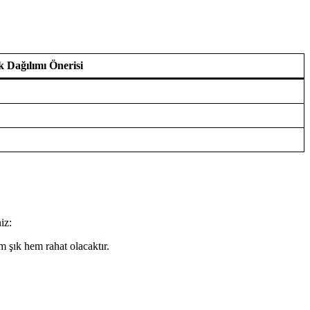
k Dağılımı Önerisi
iz:
em şık hem rahat olacaktır.