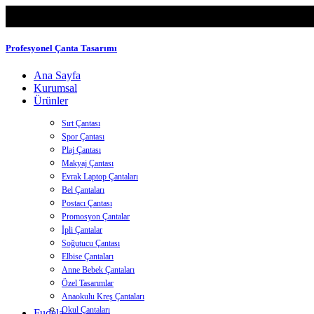
Profesyonel Çanta Tasarımı
Ana Sayfa
Kurumsal
Ürünler
Sırt Çantası
Spor Çantası
Plaj Çantası
Makyaj Çantası
Evrak Laptop Çantaları
Bel Çantaları
Postacı Çantası
Promosyon Çantalar
İpli Çantalar
Soğutucu Çantası
Elbise Çantaları
Anne Bebek Çantaları
Özel Tasarımlar
Anaokulu Kreş Çantaları
Okul Çantaları
Fudela