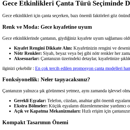
Gece Etkinlikleri Çanta Türü Seçiminde D
Gece etkinlikleri için çanta seçerken, bazı önemli faktörleri göz önün
Renk ve Moda: Gece kıyafetine uyum
Gece etkinliklerinde çantanın, giydiğiniz kıyafete uyum sağlaması ol
Kıyafet Rengini Dikkate Alın:
Kıyafetinizin rengini ve desen
Nötr Renkler:
Siyah, beyaz veya bej gibi nötr renkler her zama
Aksesuarlar:
Çantanızın üzerindeki detaylar, kıyafetinize şıklık 
ilginizi çekebilir :
En çok tercih edilen promosyon çanta modelleri han
Fonksiyonellik: Neler taşıyacaksınız?
Çantanızın yalnızca şık görünmesi yetmez, aynı zamanda işlevsel olma
Gerekli Eşyalar:
Telefon, cüzdan, anahtar gibi önemli eşyalarını
Ekstra Bölmeler:
Küçük eşyaların düzenlenmesine yardımcı ola
Açık ve Kapatma Mekanizmaları:
Hızlı erişim için çantanız
Kompakt Tasarımın Önemi