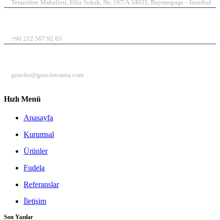
Terazidere Mahallesi, Filiz Sokak, No:197/A 34035, Bayrampaşa – İstanbul
TELEFON
+90 212 567 92 65
EMAIL
gencler@genclercanta.com
Hızlı Menü
Anasayfa
Kurumsal
Ürünler
Fudela
Referanslar
İletişim
Son Yazılar