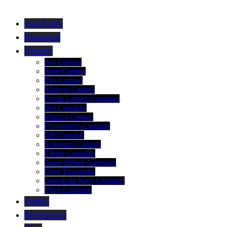
Ana Sayfa
Kurumsal
Ürünler
Sırt Çantası
Spor Çantası
Plaj Çantası
Makyaj Çantası
Evrak Laptop Çantaları
Bel Çantaları
Postacı Çantası
Promosyon Çantalar
İpli Çantalar
Soğutucu Çantası
Elbise Çantaları
Anne Bebek Çantaları
Özel Tasarımlar
Anaokulu Kreş Çantaları
Okul Çantaları
Fudela
Referanslar