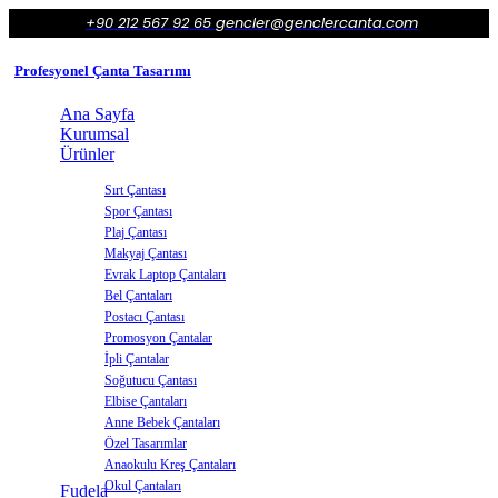
+90 212 567 92 65
gencler@genclercanta.com
Profesyonel Çanta Tasarımı
Ana Sayfa
Kurumsal
Ürünler
Sırt Çantası
Spor Çantası
Plaj Çantası
Makyaj Çantası
Evrak Laptop Çantaları
Bel Çantaları
Postacı Çantası
Promosyon Çantalar
İpli Çantalar
Soğutucu Çantası
Elbise Çantaları
Anne Bebek Çantaları
Özel Tasarımlar
Anaokulu Kreş Çantaları
Okul Çantaları
Fudela