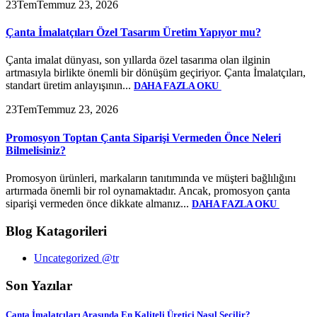
23
Tem
Temmuz 23, 2026
Çanta İmalatçıları Özel Tasarım Üretim Yapıyor mu?
Çanta imalat dünyası, son yıllarda özel tasarıma olan ilginin
artmasıyla birlikte önemli bir dönüşüm geçiriyor. Çanta İmalatçıları,
standart üretim anlayışının...
DAHA FAZLA OKU
23
Tem
Temmuz 23, 2026
Promosyon Toptan Çanta Siparişi Vermeden Önce Neleri
Bilmelisiniz?
Promosyon ürünleri, markaların tanıtımında ve müşteri bağlılığını
artırmada önemli bir rol oynamaktadır. Ancak, promosyon çanta
siparişi vermeden önce dikkate almanız...
DAHA FAZLA OKU
Blog Katagorileri
Uncategorized @tr
Son Yazılar
Çanta İmalatçıları Arasında En Kaliteli Üretici Nasıl Seçilir?