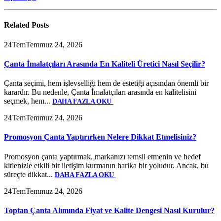
Related
Posts
24
Tem
Temmuz 24, 2026
Çanta İmalatçıları Arasında En Kaliteli Üretici Nasıl Seçilir?
Çanta seçimi, hem işlevselliği hem de estetiği açısından önemli bir
karardır. Bu nedenle, Çanta İmalatçıları arasında en kalitelisini
seçmek, hem...
DAHA FAZLA OKU
24
Tem
Temmuz 24, 2026
Promosyon Çanta Yaptırırken Nelere Dikkat Etmelisiniz?
Promosyon çanta yaptırmak, markanızı temsil etmenin ve hedef
kitlenizle etkili bir iletişim kurmanın harika bir yoludur. Ancak, bu
süreçte dikkat...
DAHA FAZLA OKU
24
Tem
Temmuz 24, 2026
Toptan Çanta Alımında Fiyat ve Kalite Dengesi Nasıl Kurulur?