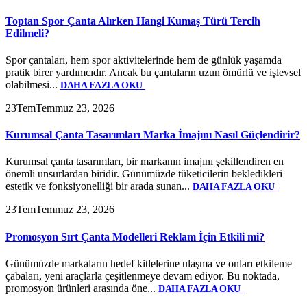
Toptan Spor Çanta Alırken Hangi Kumaş Türü Tercih
Edilmeli?
Spor çantaları, hem spor aktivitelerinde hem de günlük yaşamda
pratik birer yardımcıdır. Ancak bu çantaların uzun ömürlü ve işlevsel
olabilmesi...
DAHA FAZLA OKU
23
Tem
Temmuz 23, 2026
Kurumsal Çanta Tasarımları Marka İmajını Nasıl Güçlendirir?
Kurumsal çanta tasarımları, bir markanın imajını şekillendiren en
önemli unsurlardan biridir. Günümüzde tüketicilerin bekledikleri
estetik ve fonksiyonelliği bir arada sunan...
DAHA FAZLA OKU
23
Tem
Temmuz 23, 2026
Promosyon Sırt Çanta Modelleri Reklam İçin Etkili mi?
Günümüzde markaların hedef kitlelerine ulaşma ve onları etkileme
çabaları, yeni araçlarla çeşitlenmeye devam ediyor. Bu noktada,
promosyon ürünleri arasında öne...
DAHA FAZLA OKU