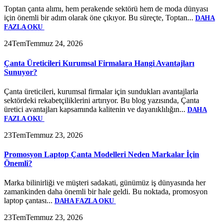
Toptan çanta alımı, hem perakende sektörü hem de moda dünyası
için önemli bir adım olarak öne çıkıyor. Bu süreçte, Toptan...
DAHA
FAZLA OKU
24
Tem
Temmuz 24, 2026
Çanta Üreticileri Kurumsal Firmalara Hangi Avantajları
Sunuyor?
Çanta üreticileri, kurumsal firmalar için sundukları avantajlarla
sektördeki rekabetçiliklerini artırıyor. Bu blog yazısında, Çanta
üretici avantajları kapsamında kalitenin ve dayanıklılığın...
DAHA
FAZLA OKU
23
Tem
Temmuz 23, 2026
Promosyon Laptop Çanta Modelleri Neden Markalar İçin
Önemli?
Marka bilinirliği ve müşteri sadakati, günümüz iş dünyasında her
zamankinden daha önemli bir hale geldi. Bu noktada, promosyon
laptop çantası...
DAHA FAZLA OKU
23
Tem
Temmuz 23, 2026