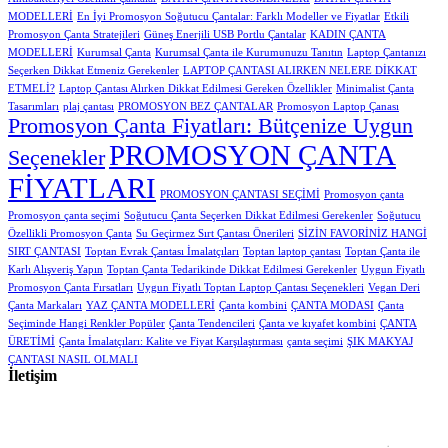
MODELLERİ
En İyi Promosyon Soğutucu Çantalar: Farklı Modeller ve Fiyatlar
Etkili
Promosyon Çanta Stratejileri
Güneş Enerjili USB Portlu Çantalar
KADIN ÇANTA
MODELLERİ
Kurumsal Çanta
Kurumsal Çanta ile Kurumunuzu Tanıtın
Laptop Çantanızı
Seçerken Dikkat Etmeniz Gerekenler
LAPTOP ÇANTASI ALIRKEN NELERE DİKKAT
ETMELİ?
Laptop Çantası Alırken Dikkat Edilmesi Gereken Özellikler
Minimalist Çanta
Tasarımları
plaj çantası
PROMOSYON BEZ ÇANTALAR
Promosyon Laptop Çanası
Promosyon Çanta Fiyatları: Bütçenize Uygun
PROMOSYON ÇANTA
Seçenekler
FİYATLARI
PROMOSYON ÇANTASI SEÇİMİ
Promosyon çanta
Promosyon çanta seçimi
Soğutucu Çanta Seçerken Dikkat Edilmesi Gerekenler
Soğutucu
Özellikli Promosyon Çanta
Su Geçirmez Sırt Çantası Önerileri
SİZİN FAVORİNİZ HANGİ
SIRT ÇANTASI
Toptan Evrak Çantası İmalatçıları
Toptan laptop çantası
Toptan Çanta ile
Karlı Alışveriş Yapın
Toptan Çanta Tedarikinde Dikkat Edilmesi Gerekenler
Uygun Fiyatlı
Promosyon Çanta Fırsatları
Uygun Fiyatlı Toptan Laptop Çantası Seçenekleri
Vegan Deri
Çanta Markaları
YAZ ÇANTA MODELLERİ
Çanta kombini
ÇANTA MODASI
Çanta
Seçiminde Hangi Renkler Popüler
Çanta Tendencileri
Çanta ve kıyafet kombini
ÇANTA
ÜRETİMİ
Çanta İmalatçıları: Kalite ve Fiyat Karşılaştırması
çanta seçimi
ŞIK MAKYAJ
ÇANTASI NASIL OLMALI
İletişim
ADRES