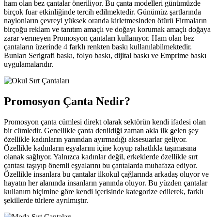
ham olan bez çantalar öneriliyor. Bu çanta modelleri günümüzde
birçok fuar etkinliğinde tercih edilmektedir. Günümüz şartlarında
naylonların çevreyi yüksek oranda kirletmesinden ötürü Firmaların
birçoğu reklam ve tanıtım amaçlı ve doğayı korumak amaçlı doğaya
zarar vermeyen Promosyon çantaları kullanıyor. Ham olan bez
çantaların üzerinde 4 farklı renkten baskı kullanılabilmektedir.
Bunları Serigrafi baskı, folyo baskı, dijital baskı ve Emprime baskı
uygulamalarıdır.
Promosyon Çanta Nedir?
Promosyon çanta cümlesi direkt olarak sektörün kendi ifadesi olan
bir cümledir. Genellikle çanta denildiği zaman akla ilk gelen şey
özellikle kadınların yanından ayırmadığı aksesuarlar geliyor.
Özellikle kadınların eşyalarını içine koyup rahatlıkla taşımasına
olanak sağlıyor. Yalnızca kadınlar değil, erkeklerde özellikle sırt
çantası taşıyıp önemli eşyalarını bu çantalarda muhafaza ediyor.
Özellikle insanlara bu çantalar ilkokul çağlarında arkadaş oluyor ve
hayatın her alanında insanların yanında oluyor. Bu yüzden çantalar
kullanım biçimine göre kendi içerisinde kategorize edilerek, farklı
şekillerde türlere ayrılmıştır.