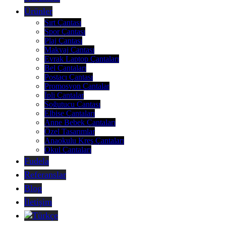
Ürünler
Sırt Çantası
Spor Çantası
Plaj Çantası
Makyaj Çantası
Evrak Laptop Çantaları
Bel Çantaları
Postacı Çantası
Promosyon Çantalar
İpli Çantalar
Soğutucu Çantası
Elbise Çantaları
Anne Bebek Çantaları
Özel Tasarımlar
Anaokulu Kreş Çantaları
Okul Çantaları
Fudela
Referanslar
Blog
İletişim
Türkçe