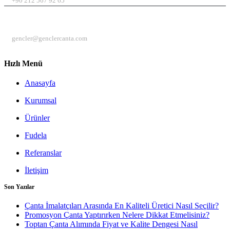
+90 212 567 92 65
EMAIL
gencler@genclercanta.com
Hızlı Menü
Anasayfa
Kurumsal
Ürünler
Fudela
Referanslar
İletişim
Son Yazılar
Çanta İmalatçıları Arasında En Kaliteli Üretici Nasıl Seçilir?
Promosyon Çanta Yaptırırken Nelere Dikkat Etmelisiniz?
Toptan Çanta Alımında Fiyat ve Kalite Dengesi Nasıl