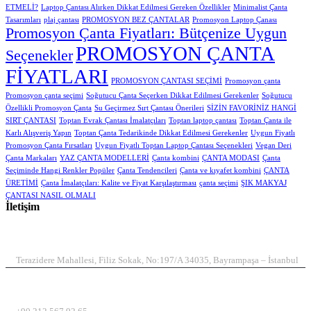
ETMELİ?
Laptop Çantası Alırken Dikkat Edilmesi Gereken Özellikler
Minimalist Çanta
Tasarımları
plaj çantası
PROMOSYON BEZ ÇANTALAR
Promosyon Laptop Çanası
Promosyon Çanta Fiyatları: Bütçenize Uygun
PROMOSYON ÇANTA
Seçenekler
FİYATLARI
PROMOSYON ÇANTASI SEÇİMİ
Promosyon çanta
Promosyon çanta seçimi
Soğutucu Çanta Seçerken Dikkat Edilmesi Gerekenler
Soğutucu
Özellikli Promosyon Çanta
Su Geçirmez Sırt Çantası Önerileri
SİZİN FAVORİNİZ HANGİ
SIRT ÇANTASI
Toptan Evrak Çantası İmalatçıları
Toptan laptop çantası
Toptan Çanta ile
Karlı Alışveriş Yapın
Toptan Çanta Tedarikinde Dikkat Edilmesi Gerekenler
Uygun Fiyatlı
Promosyon Çanta Fırsatları
Uygun Fiyatlı Toptan Laptop Çantası Seçenekleri
Vegan Deri
Çanta Markaları
YAZ ÇANTA MODELLERİ
Çanta kombini
ÇANTA MODASI
Çanta
Seçiminde Hangi Renkler Popüler
Çanta Tendencileri
Çanta ve kıyafet kombini
ÇANTA
ÜRETİMİ
Çanta İmalatçıları: Kalite ve Fiyat Karşılaştırması
çanta seçimi
ŞIK MAKYAJ
ÇANTASI NASIL OLMALI
İletişim
ADRES
Terazidere Mahallesi, Filiz Sokak, No:197/A 34035, Bayrampaşa – İstanbul
TELEFON