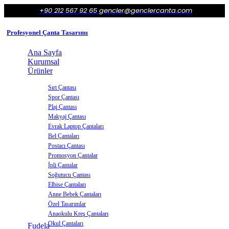
+90 212 567 92 65
gencler@genclercanta.com
Profesyonel Çanta Tasarımı
Ana Sayfa
Kurumsal
Ürünler
Sırt Çantası
Spor Çantası
Plaj Çantası
Makyaj Çantası
Evrak Laptop Çantaları
Bel Çantaları
Postacı Çantası
Promosyon Çantalar
İpli Çantalar
Soğutucu Çantası
Elbise Çantaları
Anne Bebek Çantaları
Özel Tasarımlar
Anaokulu Kreş Çantaları
Okul Çantaları
Fudela