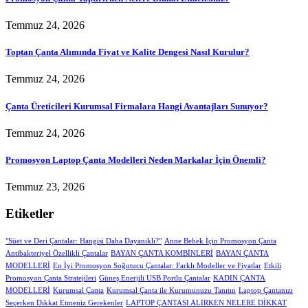
Temmuz 24, 2026
Toptan Çanta Alımında Fiyat ve Kalite Dengesi Nasıl Kurulur?
Temmuz 24, 2026
Çanta Üreticileri Kurumsal Firmalara Hangi Avantajları Sunuyor?
Temmuz 24, 2026
Promosyon Laptop Çanta Modelleri Neden Markalar İçin Önemli?
Temmuz 23, 2026
Etiketler
"Süet ve Deri Çantalar: Hangisi Daha Dayanıklı?"
Anne Bebek İçin Promosyon Çanta
Antibakteriyel Özellikli Çantalar
BAYAN ÇANTA KOMBİNLERİ
BAYAN ÇANTA
MODELLERİ
En İyi Promosyon Soğutucu Çantalar: Farklı Modeller ve Fiyatlar
Etkili
Promosyon Çanta Stratejileri
Güneş Enerjili USB Portlu Çantalar
KADIN ÇANTA
MODELLERİ
Kurumsal Çanta
Kurumsal Çanta ile Kurumunuzu Tanıtın
Laptop Çantanızı
Seçerken Dikkat Etmeniz Gerekenler
LAPTOP ÇANTASI ALIRKEN NELERE DİKKAT