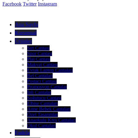
Facebook
Twitter
Instagram
Ana Sayfa
Kurumsal
Ürünler
Sırt Çantası
Spor Çantası
Plaj Çantası
Makyaj Çantası
Evrak Laptop Çantaları
Bel Çantaları
Postacı Çantası
Promosyon Çantalar
İpli Çantalar
Soğutucu Çantası
Elbise Çantaları
Anne Bebek Çantaları
Özel Tasarımlar
Anaokulu Kreş Çantaları
Okul Çantaları
Fudela