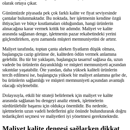
olarak ortaya çıkar.
Günümüzde piyasada pek çok farklı kalite ve fiyat seviyesinde
çantalar bulunmaktadır. Bu noktada, her işletmenin kendine özgü
ihtiyaçları ve bütçe kısıtlamaları olduğundan, hangi ürünlerin
alınacağına karar vermek kritik bir adımdır. Maliyet ve kalite
arasında sağlanan denge, işletmenin pazar rekabetindeki yerini
güçlendirirken, aynı zamanda müşteri memnuniyetini de artırır.
Maliyet tarafında, toptan çanta alırken fiyatların düşük olması,
başlangıçta cazip görünse de, kaliteden ödün vermek anlamına
gelebilir. Bu tür bir yaklaşım, başlangıçta tasarruf sağlasa da, uzun
vadede bu ürünlerin dayanıklılığı ve müşteri memnuniyeti açısından
sıkıntılar yaşatabilir. Öte yandan, daha yüksek kaliteli ürünlerin
tercih edilmesi ise, başlangıçta yüksek bir maliyet anlamına gelse de,
bu ürünlerin sağlamlığı ve müşteri memnuniyeti açısından avantajlı
olacağı söylenebilir.
Dolayısıyla, etkili bir strateji belirlemek için maliyet ve kalite
arasında sağlanan bu dengeyi analiz etmek, işletmelerin
sürdürülebilir başarısı için oldukça önemlidir. Bu nedenle,
işletmelerin uzun vadeli hedeflerini göz önünde bulundurarak doğru
tedarikçileri seçmesi ve maliyetleri iyi yönetmesi gerekmektedir.
Maliyet kalite dengesi sağlarken dikkat