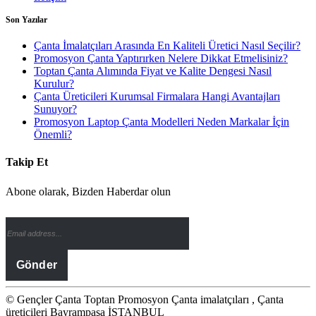
Son Yazılar
Çanta İmalatçıları Arasında En Kaliteli Üretici Nasıl Seçilir?
Promosyon Çanta Yaptırırken Nelere Dikkat Etmelisiniz?
Toptan Çanta Alımında Fiyat ve Kalite Dengesi Nasıl
Kurulur?
Çanta Üreticileri Kurumsal Firmalara Hangi Avantajları
Sunuyor?
Promosyon Laptop Çanta Modelleri Neden Markalar İçin
Önemli?
Takip Et
Abone olarak, Bizden Haberdar olun
© Gençler Çanta Toptan Promosyon Çanta imalatçıları , Çanta
üreticileri Bayrampaşa İSTANBUL