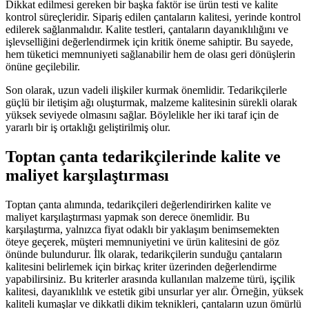
Dikkat edilmesi gereken bir başka faktör ise ürün testi ve kalite
kontrol süreçleridir. Sipariş edilen çantaların kalitesi, yerinde kontrol
edilerek sağlanmalıdır. Kalite testleri, çantaların dayanıklılığını ve
işlevselliğini değerlendirmek için kritik öneme sahiptir. Bu sayede,
hem tüketici memnuniyeti sağlanabilir hem de olası geri dönüşlerin
önüne geçilebilir.
Son olarak, uzun vadeli ilişkiler kurmak önemlidir. Tedarikçilerle
güçlü bir iletişim ağı oluşturmak, malzeme kalitesinin sürekli olarak
yüksek seviyede olmasını sağlar. Böylelikle her iki taraf için de
yararlı bir iş ortaklığı geliştirilmiş olur.
Toptan çanta tedarikçilerinde kalite ve
maliyet karşılaştırması
Toptan çanta alımında, tedarikçileri değerlendirirken kalite ve
maliyet karşılaştırması yapmak son derece önemlidir. Bu
karşılaştırma, yalnızca fiyat odaklı bir yaklaşım benimsemekten
öteye geçerek, müşteri memnuniyetini ve ürün kalitesini de göz
önünde bulundurur. İlk olarak, tedarikçilerin sunduğu çantaların
kalitesini belirlemek için birkaç kriter üzerinden değerlendirme
yapabilirsiniz. Bu kriterler arasında kullanılan malzeme türü, işçilik
kalitesi, dayanıklılık ve estetik gibi unsurlar yer alır. Örneğin, yüksek
kaliteli kumaşlar ve dikkatli dikim teknikleri, çantaların uzun ömürlü