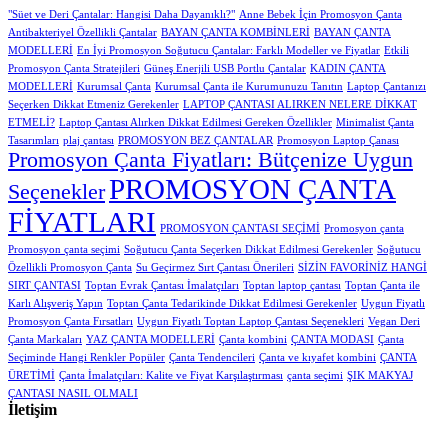
"Süet ve Deri Çantalar: Hangisi Daha Dayanıklı?"
Anne Bebek İçin Promosyon Çanta
Antibakteriyel Özellikli Çantalar
BAYAN ÇANTA KOMBİNLERİ
BAYAN ÇANTA
MODELLERİ
En İyi Promosyon Soğutucu Çantalar: Farklı Modeller ve Fiyatlar
Etkili
Promosyon Çanta Stratejileri
Güneş Enerjili USB Portlu Çantalar
KADIN ÇANTA
MODELLERİ
Kurumsal Çanta
Kurumsal Çanta ile Kurumunuzu Tanıtın
Laptop Çantanızı
Seçerken Dikkat Etmeniz Gerekenler
LAPTOP ÇANTASI ALIRKEN NELERE DİKKAT
ETMELİ?
Laptop Çantası Alırken Dikkat Edilmesi Gereken Özellikler
Minimalist Çanta
Tasarımları
plaj çantası
PROMOSYON BEZ ÇANTALAR
Promosyon Laptop Çanası
Promosyon Çanta Fiyatları: Bütçenize Uygun
PROMOSYON ÇANTA
Seçenekler
FİYATLARI
PROMOSYON ÇANTASI SEÇİMİ
Promosyon çanta
Promosyon çanta seçimi
Soğutucu Çanta Seçerken Dikkat Edilmesi Gerekenler
Soğutucu
Özellikli Promosyon Çanta
Su Geçirmez Sırt Çantası Önerileri
SİZİN FAVORİNİZ HANGİ
SIRT ÇANTASI
Toptan Evrak Çantası İmalatçıları
Toptan laptop çantası
Toptan Çanta ile
Karlı Alışveriş Yapın
Toptan Çanta Tedarikinde Dikkat Edilmesi Gerekenler
Uygun Fiyatlı
Promosyon Çanta Fırsatları
Uygun Fiyatlı Toptan Laptop Çantası Seçenekleri
Vegan Deri
Çanta Markaları
YAZ ÇANTA MODELLERİ
Çanta kombini
ÇANTA MODASI
Çanta
Seçiminde Hangi Renkler Popüler
Çanta Tendencileri
Çanta ve kıyafet kombini
ÇANTA
ÜRETİMİ
Çanta İmalatçıları: Kalite ve Fiyat Karşılaştırması
çanta seçimi
ŞIK MAKYAJ
ÇANTASI NASIL OLMALI
İletişim