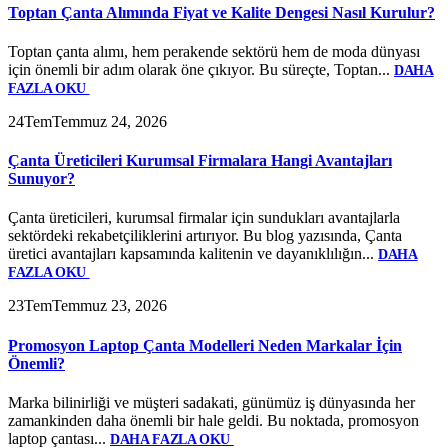
Toptan Çanta Alımında Fiyat ve Kalite Dengesi Nasıl Kurulur?
Toptan çanta alımı, hem perakende sektörü hem de moda dünyası
için önemli bir adım olarak öne çıkıyor. Bu süreçte, Toptan...
DAHA
FAZLA OKU
24
Tem
Temmuz 24, 2026
Çanta Üreticileri Kurumsal Firmalara Hangi Avantajları
Sunuyor?
Çanta üreticileri, kurumsal firmalar için sundukları avantajlarla
sektördeki rekabetçiliklerini artırıyor. Bu blog yazısında, Çanta
üretici avantajları kapsamında kalitenin ve dayanıklılığın...
DAHA
FAZLA OKU
23
Tem
Temmuz 23, 2026
Promosyon Laptop Çanta Modelleri Neden Markalar İçin
Önemli?
Marka bilinirliği ve müşteri sadakati, günümüz iş dünyasında her
zamankinden daha önemli bir hale geldi. Bu noktada, promosyon
laptop çantası...
DAHA FAZLA OKU