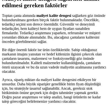
edilmesi gereken faktörler
Toptan çanta alımında
maliyet kalite dengesi
sağlarken göz önünde
bulundurulması gereken birçok faktör bulunmaktadır. Öncelikle,
tedarikçi seçimi son derece önemlidir. Güvenilir ve deneyimli
tedarikçiler, hem kaliteyi hem de uygun fiyatları sunabilen
firmalardır. Tedarikçi araştırması yaparken, referanslar ve müşteri
yorumları dikkate alınmalıdır. Bu, alacağınız çantaların kalitesini
önceden görebilmenizi sağlar.
Bir diğer önemli faktör ise ürün özellikleridir. Sahip olduğunuz
markanın imajını yansıtan ve hedef kitlenizin ilgisini çekecek olan
çantaların tasarımı, malzemesi ve fonksiyonelliği göz önünde
bulundurulmalıdır. Kaliteli malzemeler kullanıldığında, çantaların
ömrü uzayacak ve bu da uzun vadede maliyetin azalmasına yardımcı
olacaktır.
Ayrıca, sipariş miktarı da maliyet kalite dengesini etkileyen bir
unsurdur. Daha büyük siparişler genellikle birim fiyatı düşürdüğü
için, bu stratejiyle tasarruf sağlanabilir. Ancak, gereksiz stok
birikiminin önüne geçmek için doğru tahminler yapmak gerekir.
Doğru pazar araştırması ve talep analizi, hangi ürünlerin ne kadar
talep göreceğini belirlemenize yardımcı olacaktır.