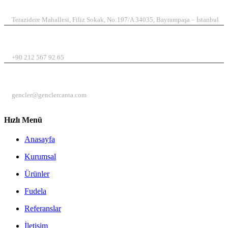
ADRES
Terazidere Mahallesi, Filiz Sokak, No:197/A 34035, Bayrampaşa – İstanbul
TELEFON
+90 212 567 92 65
EMAIL
gencler@genclercanta.com
Hızlı Menü
Anasayfa
Kurumsal
Ürünler
Fudela
Referanslar
İletişim