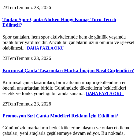
23
Tem
Temmuz 23, 2026
Toptan Spor Çanta Alırken Hangi Kumaş Türü Tercih
Edilmeli?
Spor çantaları, hem spor aktivitelerinde hem de günlük yaşamda
pratik birer yardımcıdır. Ancak bu çantaların uzun ömürlü ve işlevsel
olabilmesi...
DAHA FAZLA OKU
23
Tem
Temmuz 23, 2026
Kurumsal Çanta Tasarımları Marka İmajını Nasıl Güçlendirir?
Kurumsal çanta tasarımları, bir markanın imajını şekillendiren en
önemli unsurlardan biridir. Günümüzde tüketicilerin bekledikleri
estetik ve fonksiyonelliği bir arada sunan...
DAHA FAZLA OKU
23
Tem
Temmuz 23, 2026
Promosyon Sırt Çanta Modelleri Reklam İçin Etkili mi?
Günümüzde markaların hedef kitlelerine ulaşma ve onları etkileme
çabaları, yeni araçlarla çeşitlenmeye devam ediyor. Bu noktada,