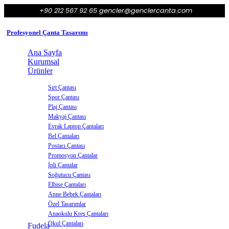
+90 212 567 92 65
gencler@genclercanta.com
Profesyonel Çanta Tasarımı
Ana Sayfa
Kurumsal
Ürünler
Sırt Çantası
Spor Çantası
Plaj Çantası
Makyaj Çantası
Evrak Laptop Çantaları
Bel Çantaları
Postacı Çantası
Promosyon Çantalar
İpli Çantalar
Soğutucu Çantası
Elbise Çantaları
Anne Bebek Çantaları
Özel Tasarımlar
Anaokulu Kreş Çantaları
Okul Çantaları
Fudela