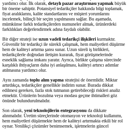
yardımcı olur. İlk olarak,
detaylı pazar araştırması yapmak
büyük
bir öneme sahiptir. Potansiyel tedarikçiler hakkında bilgi toplamak,
fiyat aralıklarını, kalite standartlarını ve müşteri yorumlarını
incelemek, bilinçli bir seçim yapılmasını sağlar. Bu aşamada,
mümkünse farklı tedarikçilerden numuneler almak, ürünlerdeki
farklılıkları değerlendirmek adına faydalı olabilir.
Bir diğer strateji ise
uzun vadeli tedarikçi ilişkileri
kurmaktır.
Güvenilir bir tedarikçi ile sürekli çalışmak, hem maliyetleri düşürme
hem de kaliteyi artırma şansı sunar. Uzun süreli iş birlikleri,
tedarikçilerle doğrudan iletişim kurarak, fiyat görüşmelerinde
esneklik sağlama imkanı yaratır. Ayrıca, birlikte çalışma sürecinde
karşılıklı ihtiyaçların daha iyi anlaşılması, kaliteyi artırıcı adımlar
atılmasına yardımcı olur.
Aynı zamanda
toplu alım yapma
stratejisi de önemlidir. Miktar
artırdıkça, tedarikçiler genellikle indirim sunar. Burada dikkat
edilmesi gereken, fazla stok tutmanın getirebileceği riskleri analiz
etmektir. Ürünlerin bozulma veya modası geçme ihtimalleri göz
önünde bulundurulmalıdır.
Son olarak,
yeni teknolojilerin entegrasyonu
da dikkate
alınmalıdır. Üretim süreçlerinde otomasyon ve teknoloji kullanımı,
hem maliyetleri düşürmekte hem de kaliteyi artırmakta etkili bir rol
oynar. Yenilikçi çözümler benimsemek, işletmelerin güncel