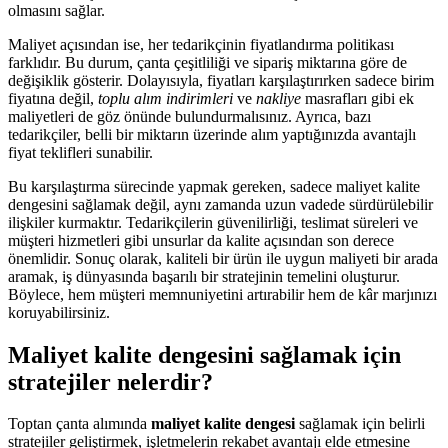
olmasını sağlar.
Maliyet açısından ise, her tedarikçinin fiyatlandırma politikası
farklıdır. Bu durum, çanta çeşitliliği ve sipariş miktarına göre de
değişiklik gösterir. Dolayısıyla, fiyatları karşılaştırırken sadece birim
fiyatına değil,
toplu alım indirimleri
ve
nakliye
masrafları gibi ek
maliyetleri de göz önünde bulundurmalısınız. Ayrıca, bazı
tedarikçiler, belli bir miktarın üzerinde alım yaptığınızda avantajlı
fiyat teklifleri sunabilir.
Bu karşılaştırma sürecinde yapmak gereken, sadece maliyet kalite
dengesini sağlamak değil, aynı zamanda uzun vadede sürdürülebilir
ilişkiler kurmaktır. Tedarikçilerin güvenilirliği, teslimat süreleri ve
müşteri hizmetleri gibi unsurlar da kalite açısından son derece
önemlidir. Sonuç olarak, kaliteli bir ürün ile uygun maliyeti bir arada
aramak, iş dünyasında başarılı bir stratejinin temelini oluşturur.
Böylece, hem müşteri memnuniyetini artırabilir hem de kâr marjınızı
koruyabilirsiniz.
Maliyet kalite dengesini sağlamak için
stratejiler nelerdir?
Toptan çanta alımında
maliyet kalite dengesi
sağlamak için belirli
stratejiler geliştirmek, işletmelerin rekabet avantajı elde etmesine