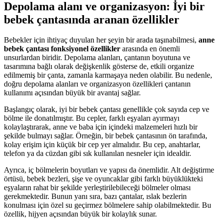
Depolama alanı ve organizasyon: İyi bir
bebek çantasında aranan özellikler
Bebekler için ihtiyaç duyulan her şeyin bir arada taşınabilmesi,
anne
bebek çantası fonksiyonel özellikler
arasında en önemli
unsurlardan biridir. Depolama alanları, çantanın boyutuna ve
tasarımına bağlı olarak değişkenlik gösterse de, etkili organize
edilmemiş bir çanta, zamanla karmaşaya neden olabilir. Bu nedenle,
doğru depolama alanları ve organizasyon özellikleri çantanın
kullanımı açısından büyük bir avantaj sağlar.
Başlangıç olarak, iyi bir bebek çantası genellikle çok sayıda cep ve
bölme ile donatılmıştır. Bu cepler, farklı eşyaları ayırmayı
kolaylaştırarak, anne ve baba için içindeki malzemeleri hızlı bir
şekilde bulmayı sağlar. Örneğin, bir bebek çantasının ön tarafında,
kolay erişim için küçük bir cep yer almalıdır. Bu cep, anahtarlar,
telefon ya da cüzdan gibi sık kullanılan nesneler için idealdir.
Ayrıca, iç bölmelerin boyutları ve yapısı da önemlidir. Alt değiştirme
örtüsü, bebek bezleri, şişe ve oyuncaklar gibi farklı büyüklükteki
eşyaların rahat bir şekilde yerleştirilebileceği bölmeler olması
gerekmektedir. Bunun yanı sıra, bazı çantalar, ıslak bezlerin
konulması için özel su geçirmez bölmelere sahip olabilmektedir. Bu
özellik, hijyen açısından büyük bir kolaylık sunar.