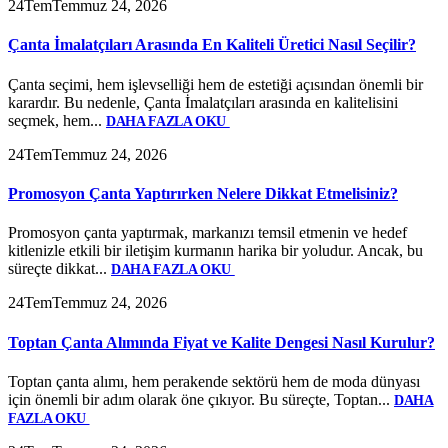
24
Tem
Temmuz 24, 2026
Çanta İmalatçıları Arasında En Kaliteli Üretici Nasıl Seçilir?
Çanta seçimi, hem işlevselliği hem de estetiği açısından önemli bir
karardır. Bu nedenle, Çanta İmalatçıları arasında en kalitelisini
seçmek, hem...
DAHA FAZLA OKU
24
Tem
Temmuz 24, 2026
Promosyon Çanta Yaptırırken Nelere Dikkat Etmelisiniz?
Promosyon çanta yaptırmak, markanızı temsil etmenin ve hedef
kitlenizle etkili bir iletişim kurmanın harika bir yoludur. Ancak, bu
süreçte dikkat...
DAHA FAZLA OKU
24
Tem
Temmuz 24, 2026
Toptan Çanta Alımında Fiyat ve Kalite Dengesi Nasıl Kurulur?
Toptan çanta alımı, hem perakende sektörü hem de moda dünyası
için önemli bir adım olarak öne çıkıyor. Bu süreçte, Toptan...
DAHA
FAZLA OKU