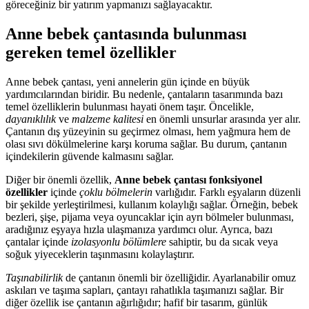
göreceğiniz bir yatırım yapmanızı sağlayacaktır.
Anne bebek çantasında bulunması
gereken temel özellikler
Anne bebek çantası, yeni annelerin gün içinde en büyük
yardımcılarından biridir. Bu nedenle, çantaların tasarımında bazı
temel özelliklerin bulunması hayati önem taşır. Öncelikle,
dayanıklılık
ve
malzeme kalitesi
en önemli unsurlar arasında yer alır.
Çantanın dış yüzeyinin su geçirmez olması, hem yağmura hem de
olası sıvı dökülmelerine karşı koruma sağlar. Bu durum, çantanın
içindekilerin güvende kalmasını sağlar.
Diğer bir önemli özellik,
Anne bebek çantası fonksiyonel
özellikler
içinde
çoklu bölmelerin
varlığıdır. Farklı eşyaların düzenli
bir şekilde yerleştirilmesi, kullanım kolaylığı sağlar. Örneğin, bebek
bezleri, şişe, pijama veya oyuncaklar için ayrı bölmeler bulunması,
aradığınız eşyaya hızla ulaşmanıza yardımcı olur. Ayrıca, bazı
çantalar içinde
izolasyonlu bölümlere
sahiptir, bu da sıcak veya
soğuk yiyeceklerin taşınmasını kolaylaştırır.
Taşınabilirlik
de çantanın önemli bir özelliğidir. Ayarlanabilir omuz
askıları ve taşıma sapları, çantayı rahatlıkla taşımanızı sağlar. Bir
diğer özellik ise çantanın ağırlığıdır; hafif bir tasarım, günlük