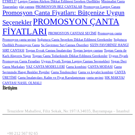
ETMELİ?
Laptop Çantası Alırken Dikkat Edilmesi Gereken Özellikler
Minimalist Çanta
Tasarımları
plaj çantası
PROMOSYON BEZ ÇANTALAR
Promosyon Laptop Çanası
Promosyon Çanta Fiyatları: Bütçenize Uygun
PROMOSYON ÇANTA
Seçenekler
FİYATLARI
PROMOSYON ÇANTASI SEÇİMİ
Promosyon çanta
Promosyon çanta seçimi
Soğutucu Çanta Seçerken Dikkat Edilmesi Gerekenler
Soğutucu
Özellikli Promosyon Çanta
Su Geçirmez Sırt Çantası Önerileri
SİZİN FAVORİNİZ HANGİ
SIRT ÇANTASI
Toptan Evrak Çantası İmalatçıları
Toptan laptop çantası
Toptan Çanta ile
Karlı Alışveriş Yapın
Toptan Çanta Tedarikinde Dikkat Edilmesi Gerekenler
Uygun Fiyatlı
Promosyon Çanta Fırsatları
Uygun Fiyatlı Toptan Laptop Çantası Seçenekleri
Vegan Deri
Çanta Markaları
YAZ ÇANTA MODELLERİ
Çanta kombini
ÇANTA MODASI
Çanta
Seçiminde Hangi Renkler Popüler
Çanta Tendencileri
Çanta ve kıyafet kombini
ÇANTA
ÜRETİMİ
Çanta İmalatçıları: Kalite ve Fiyat Karşılaştırması
çanta seçimi
ŞIK MAKYAJ
ÇANTASI NASIL OLMALI
İletişim
ADRES
Terazidere Mahallesi, Filiz Sokak, No:197/A 34035, Bayrampaşa – İstanbul
TELEFON
+90 212 567 92 65