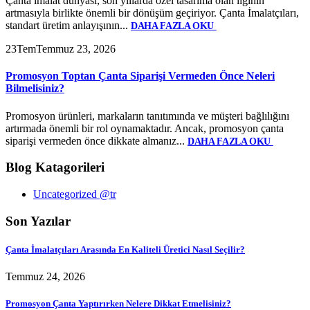
Çanta imalat dünyası, son yıllarda özel tasarıma olan ilginin
artmasıyla birlikte önemli bir dönüşüm geçiriyor. Çanta İmalatçıları,
standart üretim anlayışının...
DAHA FAZLA OKU
23
Tem
Temmuz 23, 2026
Promosyon Toptan Çanta Siparişi Vermeden Önce Neleri
Bilmelisiniz?
Promosyon ürünleri, markaların tanıtımında ve müşteri bağlılığını
artırmada önemli bir rol oynamaktadır. Ancak, promosyon çanta
siparişi vermeden önce dikkate almanız...
DAHA FAZLA OKU
Blog Katagorileri
Uncategorized @tr
Son Yazılar
Çanta İmalatçıları Arasında En Kaliteli Üretici Nasıl Seçilir?
Temmuz 24, 2026
Promosyon Çanta Yaptırırken Nelere Dikkat Etmelisiniz?