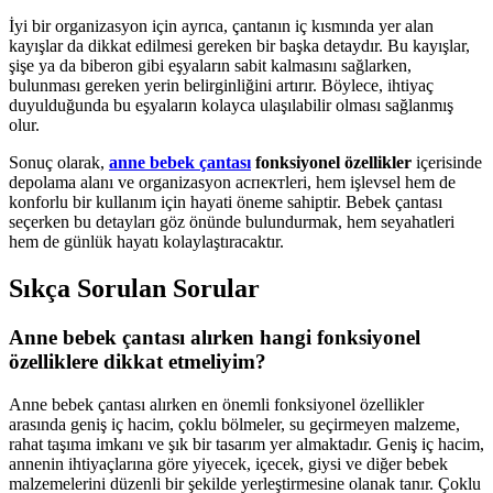
İyi bir organizasyon için ayrıca, çantanın iç kısmında yer alan
kayışlar da dikkat edilmesi gereken bir başka detaydır. Bu kayışlar,
şişe ya da biberon gibi eşyaların sabit kalmasını sağlarken,
bulunması gereken yerin belirginliğini artırır. Böylece, ihtiyaç
duyulduğunda bu eşyaların kolayca ulaşılabilir olması sağlanmış
olur.
Sonuç olarak,
anne bebek çantası
fonksiyonel özellikler
içerisinde
depolama alanı ve organizasyon аспектleri, hem işlevsel hem de
konforlu bir kullanım için hayati öneme sahiptir. Bebek çantası
seçerken bu detayları göz önünde bulundurmak, hem seyahatleri
hem de günlük hayatı kolaylaştıracaktır.
Sıkça Sorulan Sorular
Anne bebek çantası alırken hangi fonksiyonel
özelliklere dikkat etmeliyim?
Anne bebek çantası alırken en önemli fonksiyonel özellikler
arasında geniş iç hacim, çoklu bölmeler, su geçirmeyen malzeme,
rahat taşıma imkanı ve şık bir tasarım yer almaktadır. Geniş iç hacim,
annenin ihtiyaçlarına göre yiyecek, içecek, giysi ve diğer bebek
malzemelerini düzenli bir şekilde yerleştirmesine olanak tanır. Çoklu