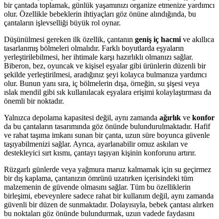
bir çantada toplamak, günlük yaşamınızı organize etmenize yardımcı
olur. Özellikle bebeklerin ihtiyaçları göz önüne alındığında, bu
çantaların işlevselliği büyük rol oynar.
Düşünülmesi gereken ilk özellik, çantanın
geniş iç hacmi
ve akıllıca
tasarlanmış bölmeleri olmalıdır. Farklı boyutlarda eşyaların
yerleştirilebilmesi, her ihtimale karşı hazırlıklı olmanızı sağlar.
Biberon, bez, oyuncak ve kişisel eşyalar gibi ürünlerin düzenli bir
şekilde yerleştirilmesi, aradığınız şeyi kolayca bulmanıza yardımcı
olur. Bunun yanı sıra, iç bölmelerin dışa, örneğin, su şişesi veya
ıslak mendil gibi sık kullanılacak eşyalara erişimi kolaylaştırması da
önemli bir noktadır.
Yalnızca depolama kapasitesi değil, aynı zamanda
ağırlık
ve
konfor
da bu çantaların tasarımında göz önünde bulundurulmaktadır. Hafif
ve rahat taşıma imkanı sunan bir çanta, uzun süre boyunca güvenle
taşıyabilmenizi sağlar. Ayrıca, ayarlanabilir omuz askıları ve
destekleyici sırt kısmı, çantayı taşıyan kişinin konforunu artırır.
Rüzgarlı günlerde veya yağmura maruz kalmamak için su geçirmez
bir dış kaplama, çantanızın ömrünü uzatırken içerisindeki tüm
malzemenin de güvende olmasını sağlar. Tüm bu özelliklerin
birleşimi, ebeveynlere sadece rahat bir kullanım değil, aynı zamanda
güvenli bir düzen de sunmaktadır. Dolayısıyla, bebek çantası alırken
bu noktaları göz önünde bulundurmak, uzun vadede faydasını