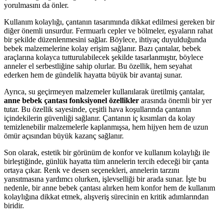
yorulmasını da önler.
Kullanım kolaylığı, çantanın tasarımında dikkat edilmesi gereken bir
diğer önemli unsurdur. Fermuarlı cepler ve bölmeler, eşyaların rahat
bir şekilde düzenlenmesini sağlar. Böylece, ihtiyaç duyulduğunda
bebek malzemelerine kolay erişim sağlanır. Bazı çantalar, bebek
araçlarına kolayca tutturulabilecek şekilde tasarlanmıştır, böylece
anneler el serbestliğine sahip olurlar. Bu özellik, hem seyahat
ederken hem de gündelik hayatta büyük bir avantaj sunar.
Ayrıca, su geçirmeyen malzemeler kullanılarak üretilmiş çantalar,
anne bebek çantası fonksiyonel özellikler
arasında önemli bir yer
tutar. Bu özellik sayesinde, çeşitli hava koşullarında çantanın
içindekilerin güvenliği sağlanır. Çantanın iç kısımları da kolay
temizlenebilir malzemelerle kaplanmışsa, hem hijyen hem de uzun
ömür açısından büyük kazanç sağlanır.
Son olarak, estetik bir görünüm de konfor ve kullanım kolaylığı ile
birleştiğinde, günlük hayatta tüm annelerin tercih edeceği bir çanta
ortaya çıkar. Renk ve desen seçenekleri, annelerin tarzını
yansıtmasına yardımcı olurken, işlevselliği bir arada sunar. İşte bu
nedenle, bir anne bebek çantası alırken hem konfor hem de kullanım
kolaylığına dikkat etmek, alışveriş sürecinin en kritik adımlarından
biridir.