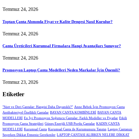
Temmuz 24, 2026
Toptan Çanta Alımında Fiyat ve Kalite Dengesi Nasıl Kurulur?
Temmuz 24, 2026
Çanta Üreticileri Kurumsal Firmalara Hangi Avantajları Sunuyor?
Temmuz 24, 2026
Promosyon Laptop Çanta Modelleri Neden Markalar İçin Önemli?
Temmuz 23, 2026
Etiketler
"Süet ve Deri Çantalar: Hangisi Daha Dayanıklı?"
Anne Bebek İçin Promosyon Çanta
Antibakteriyel Özellikli Çantalar
BAYAN ÇANTA KOMBİNLERİ
BAYAN ÇANTA
MODELLERİ
En İyi Promosyon Soğutucu Çantalar: Farklı Modeller ve Fiyatlar
Etkili
Promosyon Çanta Stratejileri
Güneş Enerjili USB Portlu Çantalar
KADIN ÇANTA
MODELLERİ
Kurumsal Çanta
Kurumsal Çanta ile Kurumunuzu Tanıtın
Laptop Çantanızı
Seçerken Dikkat Etmeniz Gerekenler
LAPTOP ÇANTASI ALIRKEN NELERE DİKKAT