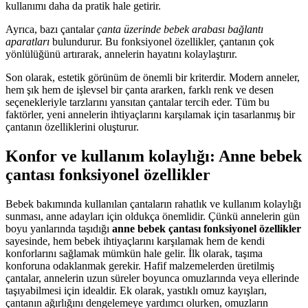
kullanımı daha da pratik hale getirir.
Ayrıca, bazı çantalar
çanta üzerinde bebek arabası bağlantı
aparatları
bulundurur. Bu fonksiyonel özellikler, çantanın çok
yönlülüğünü artırarak, annelerin hayatını kolaylaştırır.
Son olarak, estetik görünüm de önemli bir kriterdir. Modern anneler,
hem şık hem de işlevsel bir çanta ararken, farklı renk ve desen
seçenekleriyle tarzlarını yansıtan çantalar tercih eder. Tüm bu
faktörler, yeni annelerin ihtiyaçlarını karşılamak için tasarlanmış bir
çantanın özelliklerini oluşturur.
Konfor ve kullanım kolaylığı:
Anne bebek
çantası fonksiyonel özellikler
Bebek bakımında kullanılan çantaların rahatlık ve kullanım kolaylığı
sunması, anne adayları için oldukça önemlidir. Çünkü annelerin gün
boyu yanlarında taşıdığı
anne bebek çantası fonksiyonel özellikler
sayesinde, hem bebek ihtiyaçlarını karşılamak hem de kendi
konforlarını sağlamak mümkün hale gelir. İlk olarak, taşıma
konforuna odaklanmak gerekir. Hafif malzemelerden üretilmiş
çantalar, annelerin uzun süreler boyunca omuzlarında veya ellerinde
taşıyabilmesi için idealdir. Ek olarak, yastıklı omuz kayışları,
çantanın ağırlığını dengelemeye yardımcı olurken, omuzların