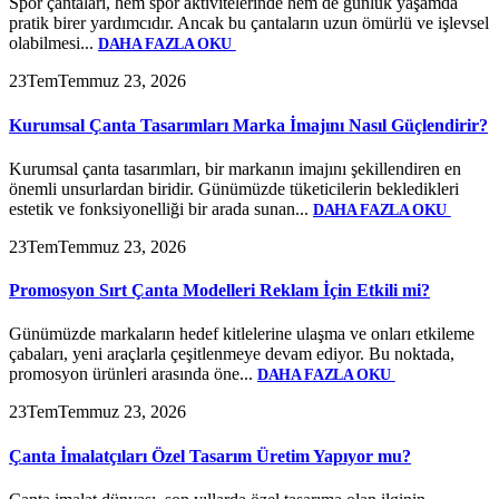
Spor çantaları, hem spor aktivitelerinde hem de günlük yaşamda
pratik birer yardımcıdır. Ancak bu çantaların uzun ömürlü ve işlevsel
olabilmesi...
DAHA FAZLA OKU
23
Tem
Temmuz 23, 2026
Kurumsal Çanta Tasarımları Marka İmajını Nasıl Güçlendirir?
Kurumsal çanta tasarımları, bir markanın imajını şekillendiren en
önemli unsurlardan biridir. Günümüzde tüketicilerin bekledikleri
estetik ve fonksiyonelliği bir arada sunan...
DAHA FAZLA OKU
23
Tem
Temmuz 23, 2026
Promosyon Sırt Çanta Modelleri Reklam İçin Etkili mi?
Günümüzde markaların hedef kitlelerine ulaşma ve onları etkileme
çabaları, yeni araçlarla çeşitlenmeye devam ediyor. Bu noktada,
promosyon ürünleri arasında öne...
DAHA FAZLA OKU
23
Tem
Temmuz 23, 2026
Çanta İmalatçıları Özel Tasarım Üretim Yapıyor mu?