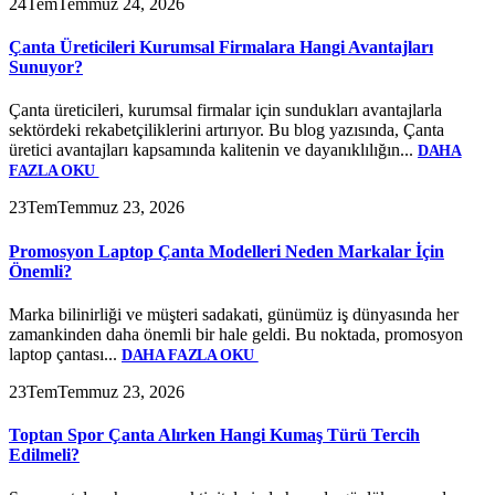
24
Tem
Temmuz 24, 2026
Çanta Üreticileri Kurumsal Firmalara Hangi Avantajları
Sunuyor?
Çanta üreticileri, kurumsal firmalar için sundukları avantajlarla
sektördeki rekabetçiliklerini artırıyor. Bu blog yazısında, Çanta
üretici avantajları kapsamında kalitenin ve dayanıklılığın...
DAHA
FAZLA OKU
23
Tem
Temmuz 23, 2026
Promosyon Laptop Çanta Modelleri Neden Markalar İçin
Önemli?
Marka bilinirliği ve müşteri sadakati, günümüz iş dünyasında her
zamankinden daha önemli bir hale geldi. Bu noktada, promosyon
laptop çantası...
DAHA FAZLA OKU
23
Tem
Temmuz 23, 2026
Toptan Spor Çanta Alırken Hangi Kumaş Türü Tercih
Edilmeli?