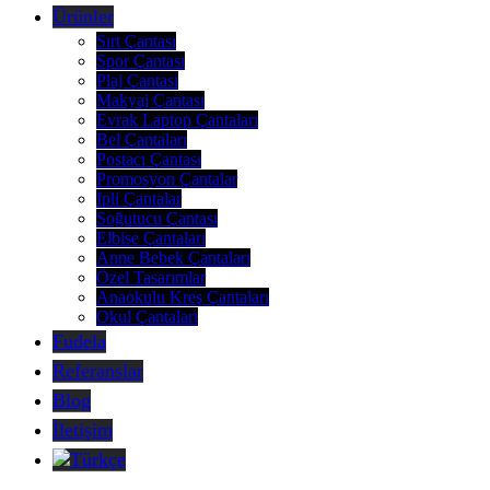
Ürünler
Sırt Çantası
Spor Çantası
Plaj Çantası
Makyaj Çantası
Evrak Laptop Çantaları
Bel Çantaları
Postacı Çantası
Promosyon Çantalar
İpli Çantalar
Soğutucu Çantası
Elbise Çantaları
Anne Bebek Çantaları
Özel Tasarımlar
Anaokulu Kreş Çantaları
Okul Çantaları
Fudela
Referanslar
Blog
İletişim
Türkçe