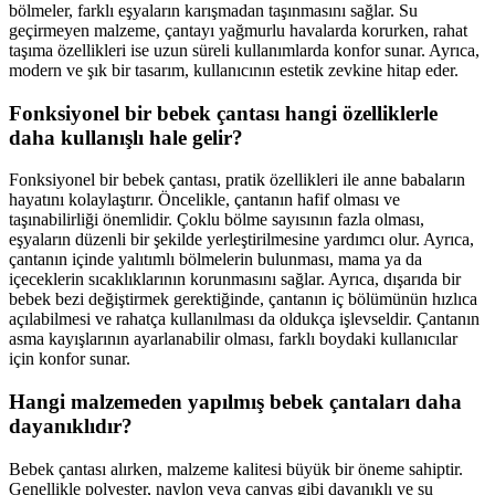
bölmeler, farklı eşyaların karışmadan taşınmasını sağlar. Su
geçirmeyen malzeme, çantayı yağmurlu havalarda korurken, rahat
taşıma özellikleri ise uzun süreli kullanımlarda konfor sunar. Ayrıca,
modern ve şık bir tasarım, kullanıcının estetik zevkine hitap eder.
Fonksiyonel bir bebek çantası hangi özelliklerle
daha kullanışlı hale gelir?
Fonksiyonel bir bebek çantası, pratik özellikleri ile anne babaların
hayatını kolaylaştırır. Öncelikle, çantanın hafif olması ve
taşınabilirliği önemlidir. Çoklu bölme sayısının fazla olması,
eşyaların düzenli bir şekilde yerleştirilmesine yardımcı olur. Ayrıca,
çantanın içinde yalıtımlı bölmelerin bulunması, mama ya da
içeceklerin sıcaklıklarının korunmasını sağlar. Ayrıca, dışarıda bir
bebek bezi değiştirmek gerektiğinde, çantanın iç bölümünün hızlıca
açılabilmesi ve rahatça kullanılması da oldukça işlevseldir. Çantanın
asma kayışlarının ayarlanabilir olması, farklı boydaki kullanıcılar
için konfor sunar.
Hangi malzemeden yapılmış bebek çantaları daha
dayanıklıdır?
Bebek çantası alırken, malzeme kalitesi büyük bir öneme sahiptir.
Genellikle polyester, naylon veya canvas gibi dayanıklı ve su