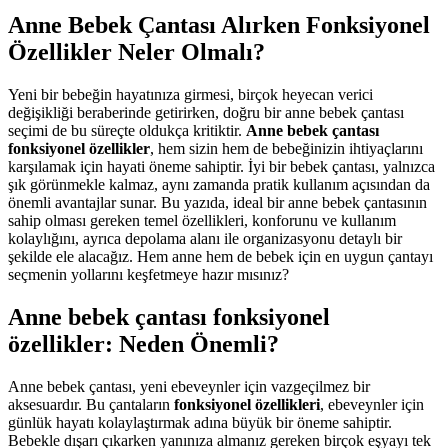
Anne Bebek Çantası Alırken Fonksiyonel
Özellikler Neler Olmalı?
Yeni bir bebeğin hayatınıza girmesi, birçok heyecan verici
değişikliği beraberinde getirirken, doğru bir anne bebek çantası
seçimi de bu süreçte oldukça kritiktir.
Anne bebek çantası
fonksiyonel özellikler
, hem sizin hem de bebeğinizin ihtiyaçlarını
karşılamak için hayati öneme sahiptir. İyi bir bebek çantası, yalnızca
şık görünmekle kalmaz, aynı zamanda pratik kullanım açısından da
önemli avantajlar sunar. Bu yazıda, ideal bir anne bebek çantasının
sahip olması gereken temel özellikleri, konforunu ve kullanım
kolaylığını, ayrıca depolama alanı ile organizasyonu detaylı bir
şekilde ele alacağız. Hem anne hem de bebek için en uygun çantayı
seçmenin yollarını keşfetmeye hazır mısınız?
Anne bebek çantası fonksiyonel
özellikler: Neden Önemli?
Anne bebek çantası, yeni ebeveynler için vazgeçilmez bir
aksesuardır. Bu çantaların
fonksiyonel özellikleri
, ebeveynler için
günlük hayatı kolaylaştırmak adına büyük bir öneme sahiptir.
Bebekle dışarı çıkarken yanınıza almanız gereken birçok eşyayı tek