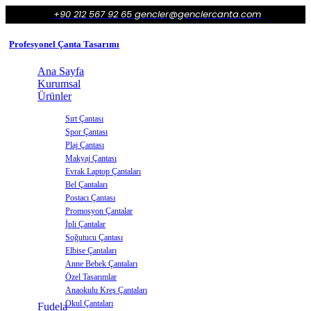
+90 212 567 92 65
gencler@genclercanta.com
Profesyonel Çanta Tasarımı
Ana Sayfa
Kurumsal
Ürünler
Sırt Çantası
Spor Çantası
Plaj Çantası
Makyaj Çantası
Evrak Laptop Çantaları
Bel Çantaları
Postacı Çantası
Promosyon Çantalar
İpli Çantalar
Soğutucu Çantası
Elbise Çantaları
Anne Bebek Çantaları
Özel Tasarımlar
Anaokulu Kreş Çantaları
Okul Çantaları
Fudela