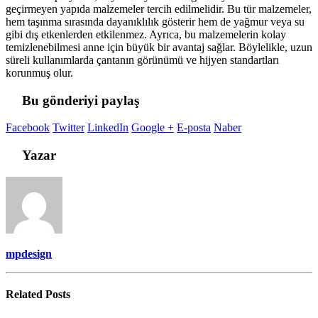
geçirmeyen yapıda malzemeler tercih edilmelidir. Bu tür malzemeler,
hem taşınma sırasında dayanıklılık gösterir hem de yağmur veya su
gibi dış etkenlerden etkilenmez. Ayrıca, bu malzemelerin kolay
temizlenebilmesi anne için büyük bir avantaj sağlar. Böylelikle, uzun
süreli kullanımlarda çantanın görünümü ve hijyen standartları
korunmuş olur.
Bu gönderiyi paylaş
Facebook
Twitter
LinkedIn
Google +
E-posta
Naber
Yazar
mpdesign
Related
Posts