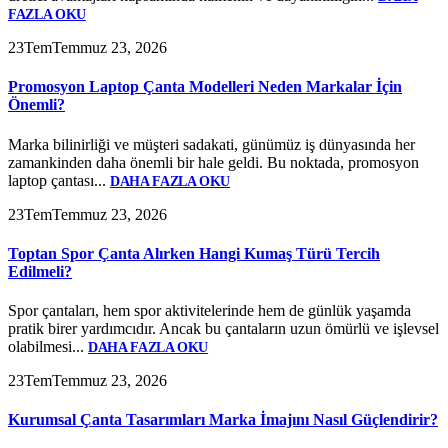
FAZLA OKU
23
Tem
Temmuz 23, 2026
Promosyon Laptop Çanta Modelleri Neden Markalar İçin
Önemli?
Marka bilinirliği ve müşteri sadakati, günümüz iş dünyasında her
zamankinden daha önemli bir hale geldi. Bu noktada, promosyon
laptop çantası...
DAHA FAZLA OKU
23
Tem
Temmuz 23, 2026
Toptan Spor Çanta Alırken Hangi Kumaş Türü Tercih
Edilmeli?
Spor çantaları, hem spor aktivitelerinde hem de günlük yaşamda
pratik birer yardımcıdır. Ancak bu çantaların uzun ömürlü ve işlevsel
olabilmesi...
DAHA FAZLA OKU
23
Tem
Temmuz 23, 2026
Kurumsal Çanta Tasarımları Marka İmajını Nasıl Güçlendirir?