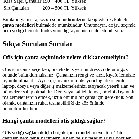
Kısa Saplı Çantalar
150 – 400 TL
Yüksek
Sırt Çantaları
200 – 500 TL
Yüksek
Bunların yanı sıra, sezon sonu indirimlerini takip ederek, kaliteli
çanta modelleri
bulmak da mümkündür. Unutmayın, doğru seçimle
hem şıklığı hem de fonksiyonelliği aynı anda elde edebilirsiniz!
Sıkça Sorulan Sorular
Ofis için çanta seçiminde nelere dikkat etmeliyim?
Ofis için çanta seçerken, öncelikle iş yerinin dress code’unu göz
önünde bulundurmalısınız. Çantanızın rengi ve tarzı, kıyafetlerinizle
uyumlu olmalıdır. Ayrıca, çantanızın fonksiyonelliği de önemli;
laptop, dosya veya diğer iş malzemelerinizi taşıyacak yeterli alan ve
bölmelere sahip olmalıdır. Deri veya kaliteli kumaşlar gibi dayanıklı
malzemeler tercih etmek, uzun ömürlü bir çanta için gereklidir. Son
olarak, çantanızın rahat taşınabilirliği de göz önünde
bulundurulmalıdır.
Hangi çanta modelleri ofis şıklığı sağlar?
Ofis şıklığı sağlamak için birçok çanta modeli mevcuttur. Tote
çantalar, hem geniş hacimleriyle hem de şık tasarımlarıyla popüler