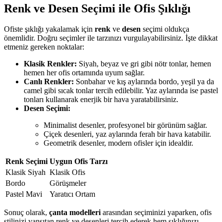
Renk ve Desen Seçimi ile Ofis Şıklığı
Ofiste şıklığı yakalamak için
renk
ve
desen
seçimi oldukça
önemlidir. Doğru seçimler ile tarzınızı vurgulayabilirsiniz. İşte dikkat
etmeniz gereken noktalar:
Klasik Renkler:
Siyah, beyaz ve gri gibi nötr tonlar, hemen
hemen her ofis ortamında uyum sağlar.
Canlı Renkler:
Sonbahar ve kış aylarında bordo, yeşil ya da
camel gibi sıcak tonlar tercih edilebilir. Yaz aylarında ise pastel
tonları kullanarak enerjik bir hava yaratabilirsiniz.
Desen Seçimi:
Minimalist desenler, profesyonel bir görünüm sağlar.
Çiçek desenleri, yaz aylarında ferah bir hava katabilir.
Geometrik desenler, modern ofisler için idealdir.
Renk Seçimi
Uygun Ofis Tarzı
Klasik Siyah
Klasik Ofis
Bordo
Görüşmeler
Pastel Mavi
Yaratıcı Ortam
Sonuç olarak,
çanta modelleri
arasından seçiminizi yaparken, ofis
stilinizi yansıtan renk ve desenleri tercih ederek hem şıklığınızı