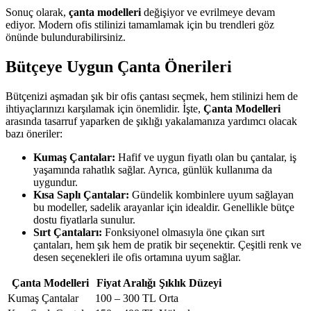
Sonuç olarak,
çanta modelleri
değişiyor ve evrilmeye devam
ediyor. Modern ofis stilinizi tamamlamak için bu trendleri göz
önünde bulundurabilirsiniz.
Bütçeye Uygun Çanta Önerileri
Bütçenizi aşmadan şık bir ofis çantası seçmek, hem stilinizi hem de
ihtiyaçlarınızı karşılamak için önemlidir. İşte,
Çanta Modelleri
arasında tasarruf yaparken de şıklığı yakalamanıza yardımcı olacak
bazı öneriler:
Kumaş Çantalar:
Hafif ve uygun fiyatlı olan bu çantalar, iş
yaşamında rahatlık sağlar. Ayrıca, günlük kullanıma da
uygundur.
Kısa Saplı Çantalar:
Gündelik kombinlere uyum sağlayan
bu modeller, sadelik arayanlar için idealdir. Genellikle bütçe
dostu fiyatlarla sunulur.
Sırt Çantaları:
Fonksiyonel olmasıyla öne çıkan sırt
çantaları, hem şık hem de pratik bir seçenektir. Çeşitli renk ve
desen seçenekleri ile ofis ortamına uyum sağlar.
Çanta Modelleri
Fiyat Aralığı
Şıklık Düzeyi
Kumaş Çantalar
100 – 300 TL
Orta