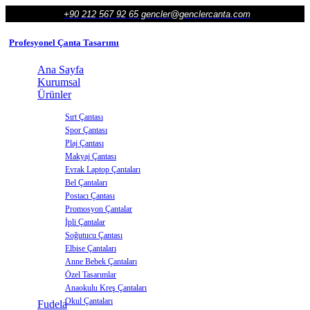
+90 212 567 92 65
gencler@genclercanta.com
Profesyonel Çanta Tasarımı
Ana Sayfa
Kurumsal
Ürünler
Sırt Çantası
Spor Çantası
Plaj Çantası
Makyaj Çantası
Evrak Laptop Çantaları
Bel Çantaları
Postacı Çantası
Promosyon Çantalar
İpli Çantalar
Soğutucu Çantası
Elbise Çantaları
Anne Bebek Çantaları
Özel Tasarımlar
Anaokulu Kreş Çantaları
Okul Çantaları
Fudela