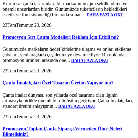
Kurumsal çanta tasarımları, bir markanın imajını şekillendiren en
önemli unsurlardan biridir. Günümüzde tüketicilerin bekledikleri
estetik ve fonksiyonelliği bir arada sunan...
DAHA FAZLA OKU
23
Tem
Temmuz 23, 2026
Promosyon Sırt Çanta Modelleri Reklam İçin Etkili mi?
Günümüzde markaların hedef kitlelerine ulaşma ve onları etkileme
çabaları, yeni araçlarla çeşitlenmeye devam ediyor. Bu noktada,
promosyon ürünleri arasında öne...
DAHA FAZLA OKU
23
Tem
Temmuz 23, 2026
Çanta İmalatçıları Özel Tasarım Üretim Yapıyor mu?
Çanta imalat dünyası, son yıllarda özel tasarıma olan ilginin
artmasıyla birlikte önemli bir dönüşüm geçiriyor. Çanta İmalatçıları,
standart üretim anlayışının...
DAHA FAZLA OKU
23
Tem
Temmuz 23, 2026
Promosyon Toptan Çanta Siparişi Vermeden Önce Neleri
Bilmelisiniz?