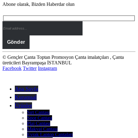
Abone olarak, Bizden Haberdar olun
© Gençler Çanta Toptan Promosyon Çanta imalatçıları , Çanta
üreticileri Bayrampaşa İSTANBUL
Facebook
Twitter
Instagram
Ana Sayfa
Kurumsal
Ürünler
Sırt Çantası
Spor Çantası
Plaj Çantası
Makyaj Çantası
Evrak Laptop Çantaları