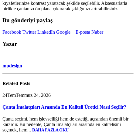
kıyafetlerinize kontrast yaratacak şekilde seçilebilir. Aksesuarlarla
birlikte çantanızı ön plana çıkararak şıklığınızı artırabilirsiniz.
Bu gönderiyi paylaş
Facebook
Twitter
LinkedIn
Google +
E-posta
Naber
Yazar
mpdesign
Related
Posts
24
Tem
Temmuz 24, 2026
Çanta İmalatçıları Arasında En Kaliteli Üretici Nasıl Seçilir?
Çanta seçimi, hem işlevselliği hem de estetiği açısından önemli bir
karardır. Bu nedenle, Çanta İmalatçıları arasında en kalitelisini
seçmek, hem...
DAHA FAZLA OKU