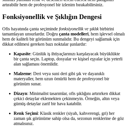
artırabilir hem de profesyonel bir izlenim bırakabilirsiniz.
Fonksiyonellik ve Şıklığın Dengesi
Ofis hayatında çanta seçiminde
fonksiyonellik ve şıklık
birbirini
tamamlayan unsurlardır. Doğru
çanta modelleri
, hem işlevsel olmalı
hem de kaliteli bir görünüm sunmalıdır. Bu dengeyi sağlamak için
dikkat edilmesi gereken bazı noktalar şunlardır:
Kapasite
: Günlük iş ihtiyaçlarınızı karşılayacak büyüklükte
bir çanta seçin. Laptop, dosyalar ve kişisel eşyalar için yeterli
alan sağlaması önemlidir.
Malzeme
: Deri veya suni deri gibi şık ve dayanıklı
materyaller, hem uzun ömürlü hem de profesyonel bir
görünüm sunar.
Dizayn
: Minimalist tasarımlar, ofis şıklığını artırırken dikkat
çekici detaylar eklemekten çekinmeyin. Örneğin, altın veya
gümüş detaylar zarif bir hava katabilir.
Renk Seçimi
: Klasik renkler (siyah, kahverengi, gri) her
zaman şık görünüme sahip olsa da, sezonun renklerine de göz
atmalısınız.