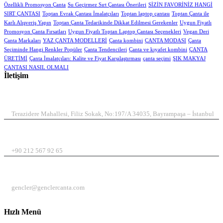
Özellikli Promosyon Çanta
Su Geçirmez Sırt Çantası Önerileri
SİZİN FAVORİNİZ HANGİ
SIRT ÇANTASI
Toptan Evrak Çantası İmalatçıları
Toptan laptop çantası
Toptan Çanta ile
Karlı Alışveriş Yapın
Toptan Çanta Tedarikinde Dikkat Edilmesi Gerekenler
Uygun Fiyatlı
Promosyon Çanta Fırsatları
Uygun Fiyatlı Toptan Laptop Çantası Seçenekleri
Vegan Deri
Çanta Markaları
YAZ ÇANTA MODELLERİ
Çanta kombini
ÇANTA MODASI
Çanta
Seçiminde Hangi Renkler Popüler
Çanta Tendencileri
Çanta ve kıyafet kombini
ÇANTA
ÜRETİMİ
Çanta İmalatçıları: Kalite ve Fiyat Karşılaştırması
çanta seçimi
ŞIK MAKYAJ
ÇANTASI NASIL OLMALI
İletişim
ADRES
Terazidere Mahallesi, Filiz Sokak, No:197/A 34035, Bayrampaşa – İstanbul
TELEFON
+90 212 567 92 65
EMAIL
gencler@genclercanta.com
Hızlı Menü