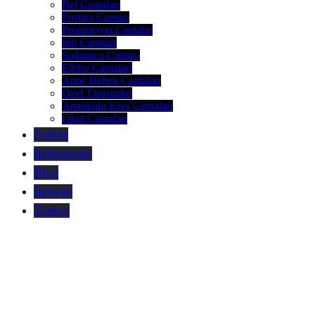
Bel Çantaları
Postacı Çantası
Promosyon Çantalar
İpli Çantalar
Soğutucu Çantası
Elbise Çantaları
Anne Bebek Çantaları
Özel Tasarımlar
Anaokulu Kreş Çantaları
Okul Çantaları
Fudela
Referanslar
Blog
İletişim
Türkçe