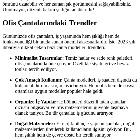
ömrünü uzatabilir ve her zaman şık görünmesini sağlayabilirsiniz.
Unutmayın, düzenli bakım şıklığın anahtarıdır!
Ofis Çantalarındaki Trendler
Günümüzde ofis çantaları, iş yaşamında hem şıklığı hem de
fonksiyonelliği bir arada sunan önemli aksesuarlardır. İşte, 2023 yılı
itibarıyla dikkat çeken bazı çanta modelleri trendleri:
Minimalist Tasarımlar:
Temiz hatlar ve sade renk paletleri,
ofis çantalarında öne çıkıyor. Özellikle siyah, gri ve beyaz
tonları tercih ediliyor.
Çok Amaçlı Kullanım:
Çanta modelleri, iş saatleri dışında da
kullanılabilir olması için tasarlanıyor. Hem ofis hem de sosyal
ortamlara uygun modeller popüler hale geldi.
Organize İç Yapılar:
İç bölmeleri düzenli tutan çantalar,
dizüstü bilgisayar ve ofis malzemelerini güvenle taşımaya
olanak tanıyor. Bu tür çantalar, iş gücünü artırıyor.
Doğal Malzemeler:
Ekolojik bilinçle yapılan çantalar, doğal
malzemelerden üretilerek kullanıcıların ilgisini çekiyor. Bu,
hem şıklık hem de çevre dostu bir tercih sunuyor.