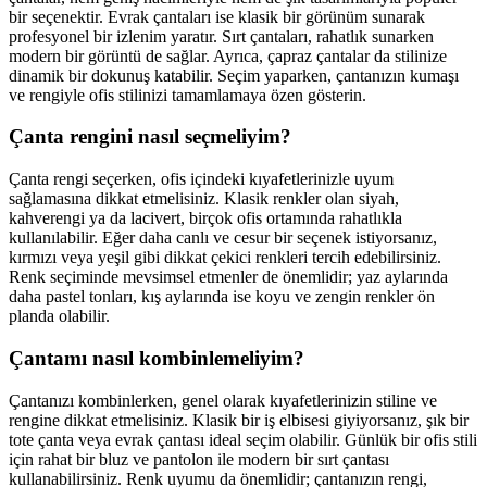
bir seçenektir. Evrak çantaları ise klasik bir görünüm sunarak
profesyonel bir izlenim yaratır. Sırt çantaları, rahatlık sunarken
modern bir görüntü de sağlar. Ayrıca, çapraz çantalar da stilinize
dinamik bir dokunuş katabilir. Seçim yaparken, çantanızın kumaşı
ve rengiyle ofis stilinizi tamamlamaya özen gösterin.
Çanta rengini nasıl seçmeliyim?
Çanta rengi seçerken, ofis içindeki kıyafetlerinizle uyum
sağlamasına dikkat etmelisiniz. Klasik renkler olan siyah,
kahverengi ya da lacivert, birçok ofis ortamında rahatlıkla
kullanılabilir. Eğer daha canlı ve cesur bir seçenek istiyorsanız,
kırmızı veya yeşil gibi dikkat çekici renkleri tercih edebilirsiniz.
Renk seçiminde mevsimsel etmenler de önemlidir; yaz aylarında
daha pastel tonları, kış aylarında ise koyu ve zengin renkler ön
planda olabilir.
Çantamı nasıl kombinlemeliyim?
Çantanızı kombinlerken, genel olarak kıyafetlerinizin stiline ve
rengine dikkat etmelisiniz. Klasik bir iş elbisesi giyiyorsanız, şık bir
tote çanta veya evrak çantası ideal seçim olabilir. Günlük bir ofis stili
için rahat bir bluz ve pantolon ile modern bir sırt çantası
kullanabilirsiniz. Renk uyumu da önemlidir; çantanızın rengi,