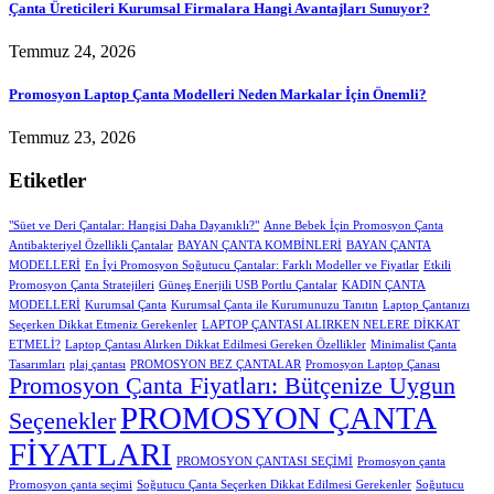
Çanta Üreticileri Kurumsal Firmalara Hangi Avantajları Sunuyor?
Temmuz 24, 2026
Promosyon Laptop Çanta Modelleri Neden Markalar İçin Önemli?
Temmuz 23, 2026
Etiketler
"Süet ve Deri Çantalar: Hangisi Daha Dayanıklı?"
Anne Bebek İçin Promosyon Çanta
Antibakteriyel Özellikli Çantalar
BAYAN ÇANTA KOMBİNLERİ
BAYAN ÇANTA
MODELLERİ
En İyi Promosyon Soğutucu Çantalar: Farklı Modeller ve Fiyatlar
Etkili
Promosyon Çanta Stratejileri
Güneş Enerjili USB Portlu Çantalar
KADIN ÇANTA
MODELLERİ
Kurumsal Çanta
Kurumsal Çanta ile Kurumunuzu Tanıtın
Laptop Çantanızı
Seçerken Dikkat Etmeniz Gerekenler
LAPTOP ÇANTASI ALIRKEN NELERE DİKKAT
ETMELİ?
Laptop Çantası Alırken Dikkat Edilmesi Gereken Özellikler
Minimalist Çanta
Tasarımları
plaj çantası
PROMOSYON BEZ ÇANTALAR
Promosyon Laptop Çanası
Promosyon Çanta Fiyatları: Bütçenize Uygun
PROMOSYON ÇANTA
Seçenekler
FİYATLARI
PROMOSYON ÇANTASI SEÇİMİ
Promosyon çanta
Promosyon çanta seçimi
Soğutucu Çanta Seçerken Dikkat Edilmesi Gerekenler
Soğutucu