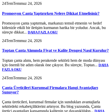
24
Tem
Temmuz 24, 2026
Promosyon Çanta Yaptırırken Nelere Dikkat Etmelisiniz?
Promosyon çanta yaptırmak, markanızı temsil etmenin ve hedef
kitlenizle etkili bir iletişim kurmanın harika bir yoludur. Ancak, bu
süreçte dikkat...
DAHA FAZLA OKU
24
Tem
Temmuz 24, 2026
Toptan Çanta Alımında Fiyat ve Kalite Dengesi Nasıl Kurulur?
Toptan çanta alımı, hem perakende sektörü hem de moda dünyası
için önemli bir adım olarak öne çıkıyor. Bu süreçte, Toptan...
DAHA
FAZLA OKU
24
Tem
Temmuz 24, 2026
Çanta Üreticileri Kurumsal Firmalara Hangi Avantajları
Sunuyor?
Çanta üreticileri, kurumsal firmalar için sundukları avantajlarla
sektördeki rekabetçiliklerini artırıyor. Bu blog yazısında, Çanta
üretici avantajları kapsamında kalitenin ve dayanıklılığın...
DAHA