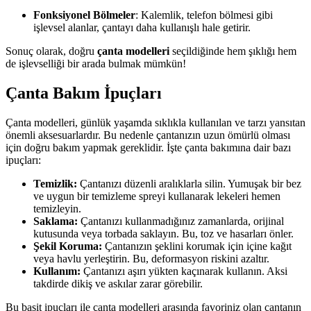
Fonksiyonel Bölmeler
: Kalemlik, telefon bölmesi gibi
işlevsel alanlar, çantayı daha kullanışlı hale getirir.
Sonuç olarak, doğru
çanta modelleri
seçildiğinde hem şıklığı hem
de işlevselliği bir arada bulmak mümkün!
Çanta Bakım İpuçları
Çanta modelleri, günlük yaşamda sıklıkla kullanılan ve tarzı yansıtan
önemli aksesuarlardır. Bu nedenle çantanızın uzun ömürlü olması
için doğru bakım yapmak gereklidir. İşte çanta bakımına dair bazı
ipuçları:
Temizlik:
Çantanızı düzenli aralıklarla silin. Yumuşak bir bez
ve uygun bir temizleme spreyi kullanarak lekeleri hemen
temizleyin.
Saklama:
Çantanızı kullanmadığınız zamanlarda, orijinal
kutusunda veya torbada saklayın. Bu, toz ve hasarları önler.
Şekil Koruma:
Çantanızın şeklini korumak için içine kağıt
veya havlu yerleştirin. Bu, deformasyon riskini azaltır.
Kullanım:
Çantanızı aşırı yükten kaçınarak kullanın. Aksi
takdirde dikiş ve askılar zarar görebilir.
Bu basit ipuçları ile çanta modelleri arasında favoriniz olan çantanın