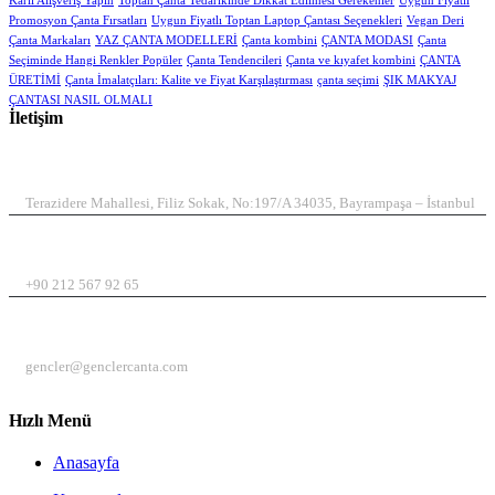
Karlı Alışveriş Yapın
Toptan Çanta Tedarikinde Dikkat Edilmesi Gerekenler
Uygun Fiyatlı
Promosyon Çanta Fırsatları
Uygun Fiyatlı Toptan Laptop Çantası Seçenekleri
Vegan Deri
Çanta Markaları
YAZ ÇANTA MODELLERİ
Çanta kombini
ÇANTA MODASI
Çanta
Seçiminde Hangi Renkler Popüler
Çanta Tendencileri
Çanta ve kıyafet kombini
ÇANTA
ÜRETİMİ
Çanta İmalatçıları: Kalite ve Fiyat Karşılaştırması
çanta seçimi
ŞIK MAKYAJ
ÇANTASI NASIL OLMALI
İletişim
ADRES
Terazidere Mahallesi, Filiz Sokak, No:197/A 34035, Bayrampaşa – İstanbul
TELEFON
+90 212 567 92 65
EMAIL
gencler@genclercanta.com
Hızlı Menü
Anasayfa