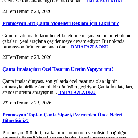
estetik ve fonksiyonelliği bir arada sunan...
DAHA FAZLA OKU
23
Tem
Temmuz 23, 2026
Promosyon Sırt Çanta Modelleri Reklam İçin Etkili mi?
Günümüzde markaların hedef kitlelerine ulaşma ve onları etkileme
çabaları, yeni araçlarla çeşitlenmeye devam ediyor. Bu noktada,
promosyon ürünleri arasında öne...
DAHA FAZLA OKU
23
Tem
Temmuz 23, 2026
Çanta İmalatçıları Özel Tasarım Üretim Yapıyor mu?
Çanta imalat dünyası, son yıllarda özel tasarıma olan ilginin
artmasıyla birlikte önemli bir dönüşüm geçiriyor. Çanta İmalatçıları,
standart üretim anlayışının...
DAHA FAZLA OKU
23
Tem
Temmuz 23, 2026
Promosyon Toptan Çanta Siparişi Vermeden Önce Neleri
Bilmelisiniz?
Promosyon ürünleri, markaların tanıtımında ve müşteri bağlılığını