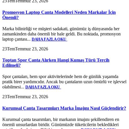
23
Tem
Temmuz 23, 2026
Promosyon Laptop Çanta Modelleri Neden Markalar İçin
Önemli?
Marka bilinirliği ve müşteri sadakati, günümüz iş dünyasında her
zamankinden daha önemli bir hale geldi. Bu noktada, promosyon
laptop çantası...
DAHA FAZLA OKU
23
Tem
Temmuz 23, 2026
Toptan Spor Çanta Alırken Hangi Kumaş Türü Tercih
Edilmeli?
Spor çantaları, hem spor aktivitelerinde hem de günlük yaşamda
pratik birer yardımcıdır. Ancak bu çantaların uzun ömürlü ve işlevsel
olabilmesi...
DAHA FAZLA OKU
23
Tem
Temmuz 23, 2026
Kurumsal Çanta Tasarımları Marka İmajını Nasıl Güçlendirir?
Kurumsal çanta tasarımları, bir markanın imajını şekillendiren en
önemli unsurlardan biridir. Günümüzde tüketicilerin bekledikleri