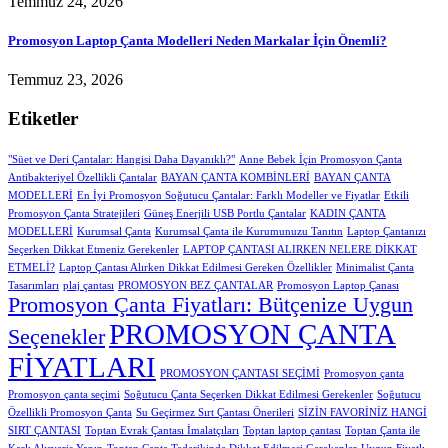
Temmuz 24, 2026
Promosyon Laptop Çanta Modelleri Neden Markalar İçin Önemli?
Temmuz 23, 2026
Etiketler
"Süet ve Deri Çantalar: Hangisi Daha Dayanıklı?"
Anne Bebek İçin Promosyon Çanta
Antibakteriyel Özellikli Çantalar
BAYAN ÇANTA KOMBİNLERİ
BAYAN ÇANTA
MODELLERİ
En İyi Promosyon Soğutucu Çantalar: Farklı Modeller ve Fiyatlar
Etkili
Promosyon Çanta Stratejileri
Güneş Enerjili USB Portlu Çantalar
KADIN ÇANTA
MODELLERİ
Kurumsal Çanta
Kurumsal Çanta ile Kurumunuzu Tanıtın
Laptop Çantanızı
Seçerken Dikkat Etmeniz Gerekenler
LAPTOP ÇANTASI ALIRKEN NELERE DİKKAT
ETMELİ?
Laptop Çantası Alırken Dikkat Edilmesi Gereken Özellikler
Minimalist Çanta
Tasarımları
plaj çantası
PROMOSYON BEZ ÇANTALAR
Promosyon Laptop Çanası
Promosyon Çanta Fiyatları: Bütçenize Uygun
PROMOSYON ÇANTA
Seçenekler
FİYATLARI
PROMOSYON ÇANTASI SEÇİMİ
Promosyon çanta
Promosyon çanta seçimi
Soğutucu Çanta Seçerken Dikkat Edilmesi Gerekenler
Soğutucu
Özellikli Promosyon Çanta
Su Geçirmez Sırt Çantası Önerileri
SİZİN FAVORİNİZ HANGİ
SIRT ÇANTASI
Toptan Evrak Çantası İmalatçıları
Toptan laptop çantası
Toptan Çanta ile