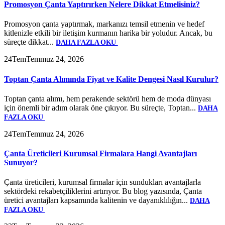
Promosyon Çanta Yaptırırken Nelere Dikkat Etmelisiniz?
Promosyon çanta yaptırmak, markanızı temsil etmenin ve hedef
kitlenizle etkili bir iletişim kurmanın harika bir yoludur. Ancak, bu
süreçte dikkat...
DAHA FAZLA OKU
24
Tem
Temmuz 24, 2026
Toptan Çanta Alımında Fiyat ve Kalite Dengesi Nasıl Kurulur?
Toptan çanta alımı, hem perakende sektörü hem de moda dünyası
için önemli bir adım olarak öne çıkıyor. Bu süreçte, Toptan...
DAHA
FAZLA OKU
24
Tem
Temmuz 24, 2026
Çanta Üreticileri Kurumsal Firmalara Hangi Avantajları
Sunuyor?
Çanta üreticileri, kurumsal firmalar için sundukları avantajlarla
sektördeki rekabetçiliklerini artırıyor. Bu blog yazısında, Çanta
üretici avantajları kapsamında kalitenin ve dayanıklılığın...
DAHA
FAZLA OKU