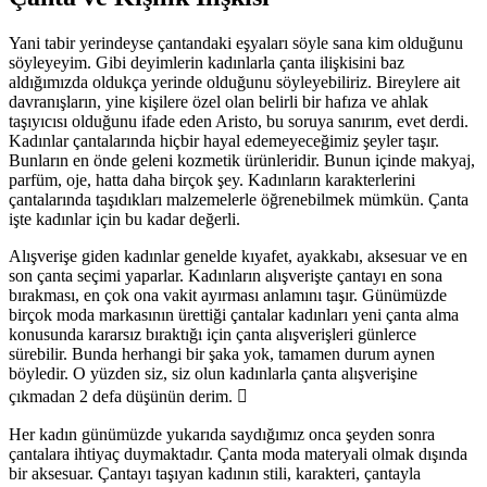
Yani tabir yerindeyse çantandaki eşyaları söyle sana kim olduğunu
söyleyeyim. Gibi deyimlerin kadınlarla çanta ilişkisini baz
aldığımızda oldukça yerinde olduğunu söyleyebiliriz. Bireylere ait
davranışların, yine kişilere özel olan belirli bir hafıza ve ahlak
taşıyıcısı olduğunu ifade eden Aristo, bu soruya sanırım, evet derdi.
Kadınlar çantalarında hiçbir hayal edemeyeceğimiz şeyler taşır.
Bunların en önde geleni kozmetik ürünleridir. Bunun içinde makyaj,
parfüm, oje, hatta daha birçok şey. Kadınların karakterlerini
çantalarında taşıdıkları malzemelerle öğrenebilmek mümkün. Çanta
işte kadınlar için bu kadar değerli.
Alışverişe giden kadınlar genelde kıyafet, ayakkabı, aksesuar ve en
son çanta seçimi yaparlar. Kadınların alışverişte çantayı en sona
bırakması, en çok ona vakit ayırması anlamını taşır. Günümüzde
birçok moda markasının ürettiği çantalar kadınları yeni çanta alma
konusunda kararsız bıraktığı için çanta alışverişleri günlerce
sürebilir. Bunda herhangi bir şaka yok, tamamen durum aynen
böyledir. O yüzden siz, siz olun kadınlarla çanta alışverişine
çıkmadan 2 defa düşünün derim.

Her kadın günümüzde yukarıda saydığımız onca şeyden sonra
çantalara ihtiyaç duymaktadır. Çanta moda materyali olmak dışında
bir aksesuar. Çantayı taşıyan kadının stili, karakteri, çantayla