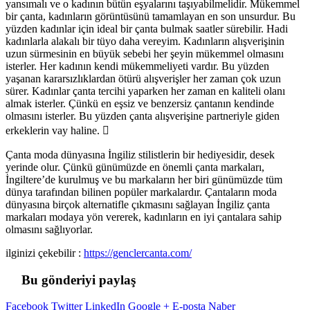
yansımalı ve o kadının bütün eşyalarını taşıyabilmelidir. Mükemmel
bir çanta, kadınların görüntüsünü tamamlayan en son unsurdur. Bu
yüzden kadınlar için ideal bir çanta bulmak saatler sürebilir. Hadi
kadınlarla alakalı bir tüyo daha vereyim. Kadınların alışverişinin
uzun sürmesinin en büyük sebebi her şeyin mükemmel olmasını
isterler. Her kadının kendi mükemmeliyeti vardır. Bu yüzden
yaşanan kararsızlıklardan ötürü alışverişler her zaman çok uzun
sürer. Kadınlar çanta tercihi yaparken her zaman en kaliteli olanı
almak isterler. Çünkü en eşsiz ve benzersiz çantanın kendinde
olmasını isterler. Bu yüzden çanta alışverişine partneriyle giden
erkeklerin vay haline.

Çanta moda dünyasına İngiliz stilistlerin bir hediyesidir, desek
yerinde olur. Çünkü günümüzde en önemli çanta markaları,
İngiltere’de kurulmuş ve bu markaların her biri günümüzde tüm
dünya tarafından bilinen popüler markalardır. Çantaların moda
dünyasına birçok alternatifle çıkmasını sağlayan İngiliz çanta
markaları modaya yön vererek, kadınların en iyi çantalara sahip
olmasını sağlıyorlar.
ilginizi çekebilir :
https://genclercanta.com/
Bu gönderiyi paylaş
Facebook
Twitter
LinkedIn
Google +
E-posta
Naber