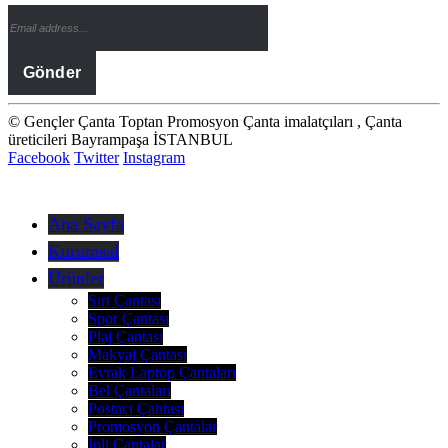
© Gençler Çanta Toptan Promosyon Çanta imalatçıları , Çanta
üreticileri Bayrampaşa İSTANBUL
Facebook
Twitter
Instagram
Ana Sayfa
Kurumsal
Ürünler
Sırt Çantası
Spor Çantası
Plaj Çantası
Makyaj Çantası
Evrak Laptop Çantaları
Bel Çantaları
Postacı Çantası
Promosyon Çantalar
İpli Çantalar