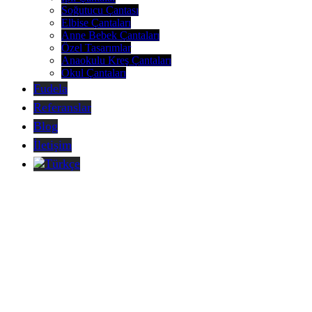
Soğutucu Çantası
Elbise Çantaları
Anne Bebek Çantaları
Özel Tasarımlar
Anaokulu Kreş Çantaları
Okul Çantaları
Fudela
Referanslar
Blog
İletişim
Türkçe