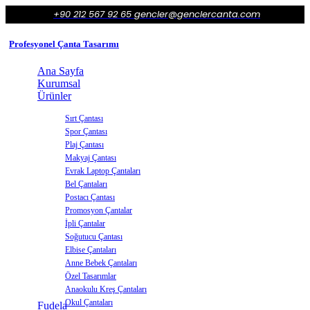
+90 212 567 92 65
gencler@genclercanta.com
Profesyonel Çanta Tasarımı
Ana Sayfa
Kurumsal
Ürünler
Sırt Çantası
Spor Çantası
Plaj Çantası
Makyaj Çantası
Evrak Laptop Çantaları
Bel Çantaları
Postacı Çantası
Promosyon Çantalar
İpli Çantalar
Soğutucu Çantası
Elbise Çantaları
Anne Bebek Çantaları
Özel Tasarımlar
Anaokulu Kreş Çantaları
Okul Çantaları
Fudela