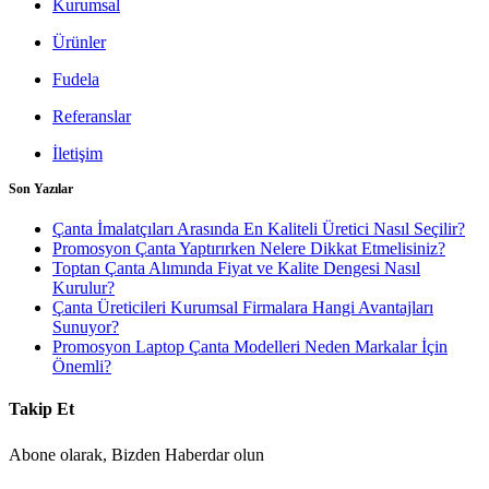
Kurumsal
Ürünler
Fudela
Referanslar
İletişim
Son Yazılar
Çanta İmalatçıları Arasında En Kaliteli Üretici Nasıl Seçilir?
Promosyon Çanta Yaptırırken Nelere Dikkat Etmelisiniz?
Toptan Çanta Alımında Fiyat ve Kalite Dengesi Nasıl
Kurulur?
Çanta Üreticileri Kurumsal Firmalara Hangi Avantajları
Sunuyor?
Promosyon Laptop Çanta Modelleri Neden Markalar İçin
Önemli?
Takip Et
Abone olarak, Bizden Haberdar olun