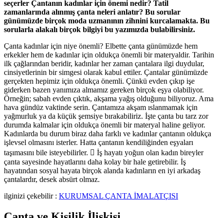
seçerler Çantanın kadınlar için önemi nedir? Tatil
zamanlarında alınmış çanta neleri anlatır? Bu sorular
günümüzde birçok moda uzmanının zihnini kurcalamakta. Bu
sorularla alakalı birçok bilgiyi bu yazımızda bulabilirsiniz.
Çanta kadınlar için niye önemli? Elbette çanta günümüzde hem
erkekler hem de kadınlar için oldukça önemli bir materyaldir. Tarihin
ilk çağlarından beridir, kadınlar her zaman çantalara ilgi duydular,
cinsiyetlerinin bir simgesi olarak kabul ettiler. Çantalar günümüzde
gerçekten hepimiz için oldukça önemli. Çünkü evden çıkıp işe
giderken bazen yanımıza almamız gereken birçok eşya olabiliyor.
Örneğin; sabah evden çıktık, akşama yağış olduğunu biliyoruz. Ama
hava gündüz vaktinde serin. Çantamıza akşam ıslanmamak için
yağmurluk ya da küçük şemsiye bırakabiliriz. İşte çanta bu tarz zor
durumda kalmalar için oldukça önemli bir materyal haline geliyor.
Kadınlarda bu durum biraz daha farklı ve kadınlar çantanın oldukça
işlevsel olmasını isterler. Hatta çantanın kendiliğinden eşyaları
taşımasını bile isteyebilirler.

İş hayatı yoğun olan kadın bireyler
çanta sayesinde hayatlarını daha kolay bir hale getirebilir. İş
hayatından sosyal hayata birçok alanda kadınların en iyi arkadaş
çantalardır, desek absürt olmaz.
ilginizi çekebilir :
KURUMSAL ÇANTA İMALATÇISI
Çanta ve Kişilik İlişkisi