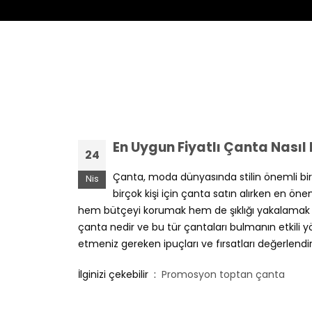
Profesyonel Çanta Tasarımı
En Uygun Fiyatlı Çanta Nasıl
24
Çanta, moda dünyasında stilin önemli bir par
Nis
birçok kişi için çanta satın alırken en ön
hem bütçeyi korumak hem de şıklığı yakalamak ist
çanta nedir ve bu tür çantaları bulmanın etkili y
etmeniz gereken ipuçları ve fırsatları değerlendirm
İlginizi çekebilir :
Promosyon toptan çanta