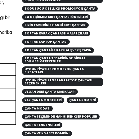
EDILMESI GEREKENLER
r,
SOĞUTUCU ÖZELLIKLI PROMOSYON ÇANTA
ı bir
SU GEÇIRMEZ SIRT ÇANTASI ÖNERILERI
SİZİN FAVORİNİZ HANGİ SIRT ÇANTASI
harika
TOPTAN EVRAK ÇANTASI İMALATÇILARI
TOPTAN LAPTOP ÇANTASI
TOPTAN ÇANTA ILE KARLI ALIŞVERIŞ YAPIN
TOPTAN ÇANTA TEDARIKINDE DIKKAT
EDILMESI GEREKENLER
UYGUN FIYATLI PROMOSYON ÇANTA
FIRSATLARI
UYGUN FIYATLI TOPTAN LAPTOP ÇANTASI
SEÇENEKLERI
VEGAN DERI ÇANTA MARKALARI
YAZ ÇANTA MODELLERİ
ÇANTA KOMBINI
ÇANTA MODASI
ÇANTA SEÇIMINDE HANGI RENKLER POPÜLER
ÇANTA TENDENCILERI
ÇANTA VE KIYAFET KOMBINI