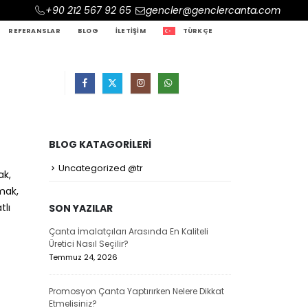
+90 212 567 92 65
gencler@genclercanta.com
REFERANSLAR
BLOG
İLETIŞIM
TÜRKÇE
BLOG KATAGORILERI
Uncategorized @tr
ak,
mak,
tlı
SON YAZILAR
Çanta İmalatçıları Arasında En Kaliteli
Çanta Üreticil
Üretici Nasıl Seçilir?
Avantajları Su
Temmuz 24, 2026
Temmuz 24, 20
Promosyon Çanta Yaptırırken Nelere Dikkat
Promosyon Lap
Etmelisiniz?
Markalar İçin 