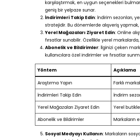
karşılaştırmak, en uygun seçenekleri bulmanı
geniş bir yelpaze sunar.
İndirimleri Takip Edin
: İndirim sezonları,
stratejidir. Bu dönemlerde alışveriş yapmak, 
Yerel Mağazaları Ziyaret Edin
: Online al
fırsatlar sunabilir. Özellikle yerel markal
Abonelik ve Bildirimler
: İlginizi çeken ma
kullanıcılara özel indirimler ve fırsatlar sun
Yöntem
Açıklama
Araştırma Yapın
Farklı markala
İndirimleri Takip Edin
İndirim sezo
Yerel Mağazaları Ziyaret Edin
Yerel butikle
Abonelik ve Bildirimler
Markaların e
Sosyal Medyayı Kullanın
: Markaların sosy