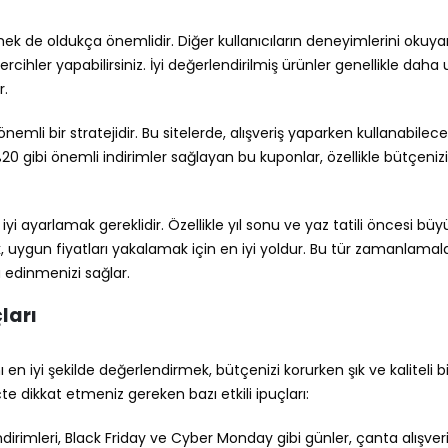
mek de oldukça önemlidir. Diğer kullanıcıların deneyimlerini okuya
rcihler yapabilirsiniz. İyi değerlendirilmiş ürünler genellikle daha
r.
emli bir stratejidir. Bu sitelerde, alışveriş yaparken kullanabilece
%20 gibi önemli indirimler sağlayan bu kuponlar, özellikle bütçenizi
i ayarlamak gereklidir. Özellikle yıl sonu ve yaz tatili öncesi büy
 uygun fiyatları yakalamak için en iyi yoldur. Bu tür zamanlamala
la edinmenizi sağlar.
ları
nı en iyi şekilde değerlendirmek, bütçenizi korurken şık ve kaliteli bi
e dikkat etmeniz gereken bazı etkili ipuçları:
indirimleri, Black Friday ve Cyber Monday gibi günler, çanta alışveri