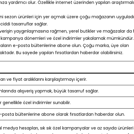
za yardımcı olur. Özellikle internet üzerinden yapılan araştırmala
 yeni sezon ürünleri için yer açmak üzere çoğu mağazanın uyguladığ
ciddi tasarruflar sağlar.
ışverişin yaygınlaşmasına rağmen, yerel butikler ve mağazalar da 
arda, kampanya dönemleri ve özel indirimler yakalamak mümkündür.
rkaların e-posta bültenlerine abone olun. Çoğu marka, üye olan
maktadır. Bu sayede yapılan fırsatlardan haberdar olabilirsiniz.
rı ve fiyat aralıklarını karşılaştırmayı içerir.
nlarında alışveriş yapmak, büyük tasarruf sağlar.
r genellikle özel indirimler sunabilir.
-posta bültenlerine abone olarak fırsatlardan haberdar olun.
al medya hesapları, sık sık özel kampanyalar ve az sayıda ürünleri