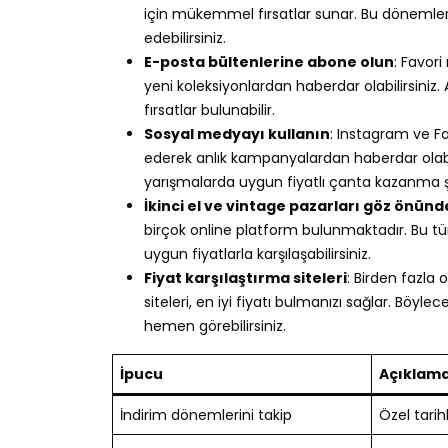
için mükemmel fırsatlar sunar. Bu dönemler
edebilirsiniz.
E-posta bültenlerine abone olun
: Favor
yeni koleksiyonlardan haberdar olabilirsiniz.
fırsatlar bulunabilir.
Sosyal medyayı kullanın
: Instagram ve F
ederek anlık kampanyalardan haberdar olabil
yarışmalarda uygun fiyatlı çanta kazanma şan
İkinci el ve vintage pazarları göz önün
birçok online platform bulunmaktadır. Bu t
uygun fiyatlarla karşılaşabilirsiniz.
Fiyat karşılaştırma siteleri
: Birden fazla
siteleri, en iyi fiyatı bulmanızı sağlar. Böyl
hemen görebilirsiniz.
İpucu
Açıklam
İndirim dönemlerini takip
Özel tarih