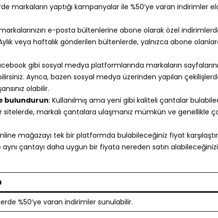
de markaların yaptığı kampanyalar ile %50’ye varan indirimler el
i markalarınızın e-posta bültenlerine abone olarak özel indirimler
 Aylık veya haftalık gönderilen bültenlerde, yalnızca abone olanlar
acebook gibi sosyal medya platformlarında markaların sayfalarını
irsiniz. Ayrıca, bazen sosyal medya üzerinden yapılan çekilişler
sınız olabilir.
de bulundurun
: Kullanılmış ama yeni gibi kaliteli çantalar bulabil
ür sitelerde, markalı çantalara ulaşmanız mümkün ve genellikle 
 online mağazayı tek bir platformda bulabileceğiniz fiyat karşılaşt
ece aynı çantayı daha uygun bir fiyata nereden satın alabileceğinizi
a
lerde %50’ye varan indirimler sunulabilir.