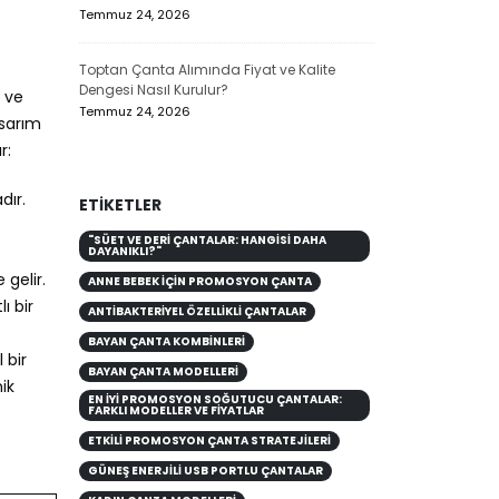
Temmuz 24, 2026
Temmuz 23, 20
Toptan Çanta Alımında Fiyat ve Kalite
Dengesi Nasıl Kurulur?
y ve
Temmuz 24, 2026
asarım
r:
dır.
ETIKETLER
"SÜET VE DERI ÇANTALAR: HANGISI DAHA
DAYANIKLI?"
 gelir.
ANNE BEBEK İÇIN PROMOSYON ÇANTA
ı bir
ANTIBAKTERIYEL ÖZELLIKLI ÇANTALAR
BAYAN ÇANTA KOMBİNLERİ
 bir
BAYAN ÇANTA MODELLERİ
ik
EN İYI PROMOSYON SOĞUTUCU ÇANTALAR:
FARKLI MODELLER VE FIYATLAR
ETKILI PROMOSYON ÇANTA STRATEJILERI
GÜNEŞ ENERJILI USB PORTLU ÇANTALAR