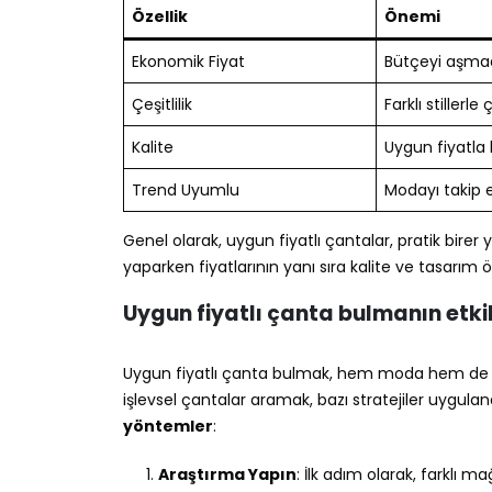
Özellik
Önemi
Ekonomik Fiyat
Bütçeyi aşmada
Çeşitlilik
Farklı stillerl
Kalite
Uygun fiyatla b
Trend Uyumlu
Modayı takip e
Genel olarak, uygun fiyatlı çantalar, pratik birer y
yaparken fiyatlarının yanı sıra kalite ve tasarım ö
Uygun fiyatlı çanta bulmanın etki
Uygun fiyatlı çanta bulmak, hem moda hem de bü
işlevsel çantalar aramak, bazı stratejiler uygulan
yöntemler
:
Araştırma Yapın
: İlk adım olarak, farklı m