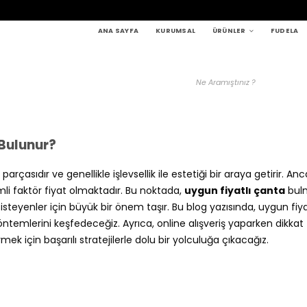
ANA SAYFA
KURUMSAL
ÜRÜNLER
FUDELA
 Bulunur?
çasıdır ve genellikle işlevsellik ile estetiği bir araya getirir. Anc
emli faktör fiyat olmaktadır. Bu noktada,
uygun fiyatlı çanta
bul
eyenler için büyük bir önem taşır. Bu blog yazısında, uygun fiya
öntemlerini keşfedeceğiz. Ayrıca, online alışveriş yaparken dikkat
ek için başarılı stratejilerle dolu bir yolculuğa çıkacağız.