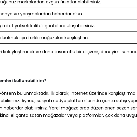
ğunuz markalardan özgün fırsatlar alabilirsiniz.
panya ve yarışmalardan haberdar olun.
ş fakat yüksek kaliteli çantalara ulaşabilirsiniz.
tı bulmak için farklı mağazaları karşılaştırın.
 kolaylaştıracak ve daha tasarruflu bir alışveriş deneyimi sunacak
emleri kullanabilirim?
 yöntem bulunmaktadır. İlk olarak, internet üzerinde karşılaştırma s
tırabilirsiniz. Ayrıca, sosyal medya platformlarında çanta satışı ya
n haberdar olabilirsiniz. Yerel mağazalarda düzenlenen sezon so
k, ikinci el çanta satan mağazalar veya platformlar, çok daha uyg