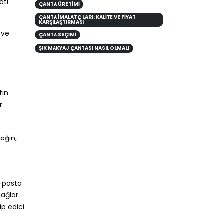
atı
ÇANTA ÜRETİMİ
ÇANTA İMALATÇILARI: KALITE VE FIYAT
KARŞILAŞTIRMASI
 ve
ÇANTA SEÇIMI
ŞIK MAKYAJ ÇANTASI NASIL OLMALI
tin
r.
neğin,
e-posta
ağlar.
ip edici