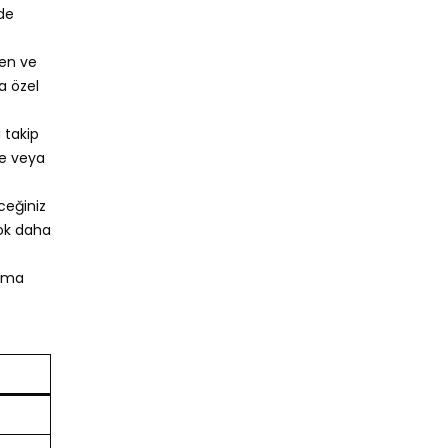
de
den ve
a özel
 takip
de veya
eceğiniz
çok daha
ırma