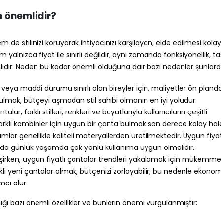
n önemlidir?
de stilinizi koruyarak ihtiyacınızı karşılayan, elde edilmesi kola
im yalnızca fiyat ile sınırlı değildir; aynı zamanda fonksiyonellik, t
tılıdır. Neden bu kadar önemli olduğuna dair bazı nedenler şunlardı
r veya maddi durumu sınırlı olan bireyler için, maliyetler ön planda
mak, bütçeyi aşmadan stil sahibi olmanın en iyi yoludur.
talar, farklı stilleri, renkleri ve boyutlarıyla kullanıcıların çeşitli
farklı kombinler için uygun bir çanta bulmak son derece kolay hale
mlar genellikle kaliteli materyallerden üretilmektedir. Uygun fiyatl
nda günlük yaşamda çok yönlü kullanıma uygun olmalıdır.
işirken, uygun fiyatlı çantalar trendleri yakalamak için mükemmel
li yeni çantalar almak, bütçenizi zorlayabilir; bu nedenle ekonom
mcı olur.
ığı bazı önemli özellikler ve bunların önemi vurgulanmıştır: