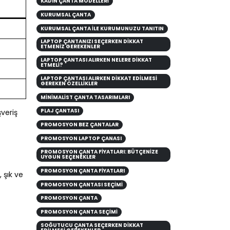
KADIN ÇANTA MODELLERİ
KURUMSAL ÇANTA
KURUMSAL ÇANTA ILE KURUMUNUZU TANITIN
LAPTOP ÇANTANIZI SEÇERKEN DIKKAT
ETMENIZ GEREKENLER
LAPTOP ÇANTASI ALIRKEN NELERE DİKKAT
ETMELİ?
LAPTOP ÇANTASI ALIRKEN DIKKAT EDILMESI
GEREKEN ÖZELLIKLER
MINIMALIST ÇANTA TASARIMLARI
PLAJ ÇANTASI
şveriş
PROMOSYON BEZ ÇANTALAR
PROMOSYON LAPTOP ÇANASI
PROMOSYON ÇANTA FIYATLARI: BÜTÇENIZE
UYGUN SEÇENEKLER
PROMOSYON ÇANTA FİYATLARI
 şık ve
PROMOSYON ÇANTASI SEÇİMİ
PROMOSYON ÇANTA
PROMOSYON ÇANTA SEÇIMI
SOĞUTUCU ÇANTA SEÇERKEN DIKKAT