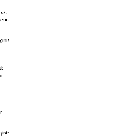
rak,
 uzun
ğiniz
ük
r,
r
şiniz