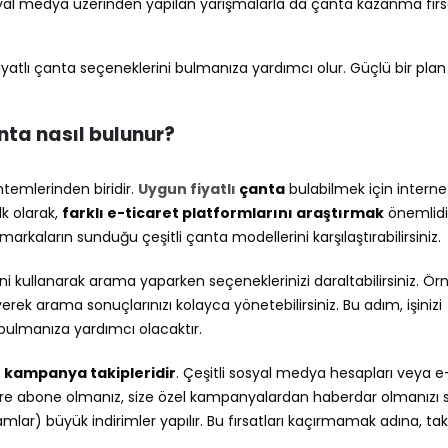
sosyal medya üzerinden yapılan yarışmalarla da çanta kazanma fırs
iyatlı çanta seçeneklerini bulmanıza yardımcı olur. Güçlü bir plan
anta nasıl bulunur?
ntemlerinden biridir.
Uygun fiyatlı
çanta
bulabilmek için interne
lk olarak,
farklı e-ticaret platformlarını araştırmak
önemlidi
markaların sunduğu çeşitli çanta modellerini karşılaştırabilirsiniz.
ni kullanarak arama yaparken seçeneklerinizi daraltabilirsiniz. Ör
eyerek arama sonuçlarınızı kolayca yönetebilirsiniz. Bu adım, işinizi
 bulmanıza yardımcı olacaktır.
e kampanya takipleridir
. Çeşitli sosyal medya hesapları veya 
lere abone olmanız, size özel kampanyalardan haberdar olmanızı s
ar) büyük indirimler yapılır. Bu fırsatları kaçırmamak adına, tak