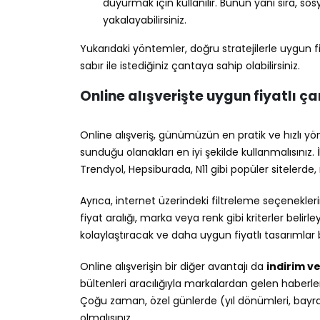
duyurmak için kullanılır. Bunun yanı sıra, 
yakalayabilirsiniz.
Yukarıdaki yöntemler, doğru stratejilerle uygun f
sabır ile istediğiniz çantaya sahip olabilirsiniz.
Online alışverişte uygun fiyatlı ç
Online alışveriş, günümüzün en pratik ve hızlı yö
sunduğu olanakları en iyi şekilde kullanmalısınız. İ
Trendyol, Hepsiburada, N11 gibi popüler sitelerde, 
Ayrıca, internet üzerindeki filtreleme seçenekleri
fiyat aralığı, marka veya renk gibi kriterler belirl
kolaylaştıracak ve daha uygun fiyatlı tasarımlar
Online alışverişin bir diğer avantajı da
indirim v
bültenleri aracılığıyla markalardan gelen haber
Çoğu zaman, özel günlerde (yıl dönümleri, bayraml
olmalısınız.