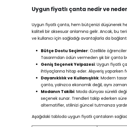
Uygun fiyatlı çanta nedir ve nede
Uygun fiyatlı çanta, hem bütçenizi düşünerek hem 
kaliteli bir aksesuar anlamına gelir. Ancak, bu ter
ve kullanıcı için sağladığı avantajlarla da bağlan
Bütçe Dostu Seçimler
: Özellikle öğrencile
Tasarımdan ödün vermeden şık bir çanta bul
Geniş Seçenek Yelpazesi
: Uygun fiyatlı çan
ihtiyaçlarına hitap eder. Alışveriş yaparken 
Dayanıklılık ve Kullanışlılık
: Modern tasarı
çanta, yalnızca ekonomik değil, aynı zama
Modanın Takibi
: Moda dünyası sürekli değ
seçenek sunar. Trendleri takip ederken sürek
alternatifler, stilinizi güncel tutmanıza yardı
Aşağıdaki tabloda uygun fiyatlı çantaların sağlad