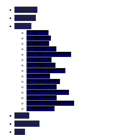
Ana Sayfa
Kurumsal
Ürünler
Sırt Çantası
Spor Çantası
Plaj Çantası
Makyaj Çantası
Evrak Laptop Çantaları
Bel Çantaları
Postacı Çantası
Promosyon Çantalar
İpli Çantalar
Soğutucu Çantası
Elbise Çantaları
Anne Bebek Çantaları
Özel Tasarımlar
Anaokulu Kreş Çantaları
Okul Çantaları
Fudela
Referanslar
Blog