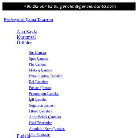
+90 212 567 92 65
gencler@genclercanta.com
Profesyonel Çanta Tasarımı
Ana Sayfa
Kurumsal
Ürünler
Sırt Çantası
Spor Çantası
Plaj Çantası
Makyaj Çantası
Evrak Laptop Çantaları
Bel Çantaları
Postacı Çantası
Promosyon Çantalar
İpli Çantalar
Soğutucu Çantası
Elbise Çantaları
Anne Bebek Çantaları
Özel Tasarımlar
Anaokulu Kreş Çantaları
Okul Çantaları
Fudela