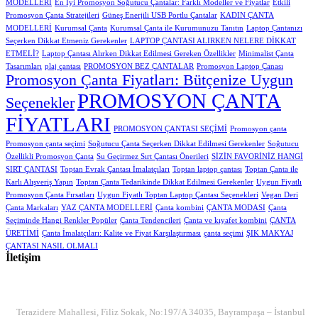
MODELLERİ
En İyi Promosyon Soğutucu Çantalar: Farklı Modeller ve Fiyatlar
Etkili
Promosyon Çanta Stratejileri
Güneş Enerjili USB Portlu Çantalar
KADIN ÇANTA
MODELLERİ
Kurumsal Çanta
Kurumsal Çanta ile Kurumunuzu Tanıtın
Laptop Çantanızı
Seçerken Dikkat Etmeniz Gerekenler
LAPTOP ÇANTASI ALIRKEN NELERE DİKKAT
ETMELİ?
Laptop Çantası Alırken Dikkat Edilmesi Gereken Özellikler
Minimalist Çanta
Tasarımları
plaj çantası
PROMOSYON BEZ ÇANTALAR
Promosyon Laptop Çanası
Promosyon Çanta Fiyatları: Bütçenize Uygun
PROMOSYON ÇANTA
Seçenekler
FİYATLARI
PROMOSYON ÇANTASI SEÇİMİ
Promosyon çanta
Promosyon çanta seçimi
Soğutucu Çanta Seçerken Dikkat Edilmesi Gerekenler
Soğutucu
Özellikli Promosyon Çanta
Su Geçirmez Sırt Çantası Önerileri
SİZİN FAVORİNİZ HANGİ
SIRT ÇANTASI
Toptan Evrak Çantası İmalatçıları
Toptan laptop çantası
Toptan Çanta ile
Karlı Alışveriş Yapın
Toptan Çanta Tedarikinde Dikkat Edilmesi Gerekenler
Uygun Fiyatlı
Promosyon Çanta Fırsatları
Uygun Fiyatlı Toptan Laptop Çantası Seçenekleri
Vegan Deri
Çanta Markaları
YAZ ÇANTA MODELLERİ
Çanta kombini
ÇANTA MODASI
Çanta
Seçiminde Hangi Renkler Popüler
Çanta Tendencileri
Çanta ve kıyafet kombini
ÇANTA
ÜRETİMİ
Çanta İmalatçıları: Kalite ve Fiyat Karşılaştırması
çanta seçimi
ŞIK MAKYAJ
ÇANTASI NASIL OLMALI
İletişim
ADRES
Terazidere Mahallesi, Filiz Sokak, No:197/A 34035, Bayrampaşa – İstanbul