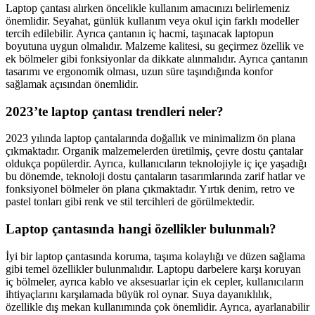
Laptop çantası alırken öncelikle kullanım amacınızı belirlemeniz
önemlidir. Seyahat, günlük kullanım veya okul için farklı modeller
tercih edilebilir. Ayrıca çantanın iç hacmi, taşınacak laptopun
boyutuna uygun olmalıdır. Malzeme kalitesi, su geçirmez özellik ve
ek bölmeler gibi fonksiyonlar da dikkate alınmalıdır. Ayrıca çantanın
tasarımı ve ergonomik olması, uzun süre taşındığında konfor
sağlamak açısından önemlidir.
2023’te laptop çantası trendleri neler?
2023 yılında laptop çantalarında doğallık ve minimalizm ön plana
çıkmaktadır. Organik malzemelerden üretilmiş, çevre dostu çantalar
oldukça popülerdir. Ayrıca, kullanıcıların teknolojiyle iç içe yaşadığı
bu dönemde, teknoloji dostu çantaların tasarımlarında zarif hatlar ve
fonksiyonel bölmeler ön plana çıkmaktadır. Yırtık denim, retro ve
pastel tonları gibi renk ve stil tercihleri de görülmektedir.
Laptop çantasında hangi özellikler bulunmalı?
İyi bir laptop çantasında koruma, taşıma kolaylığı ve düzen sağlama
gibi temel özellikler bulunmalıdır. Laptopu darbelere karşı koruyan
iç bölmeler, ayrıca kablo ve aksesuarlar için ek cepler, kullanıcıların
ihtiyaçlarını karşılamada büyük rol oynar. Suya dayanıklılık,
özellikle dış mekan kullanımında çok önemlidir. Ayrıca, ayarlanabilir