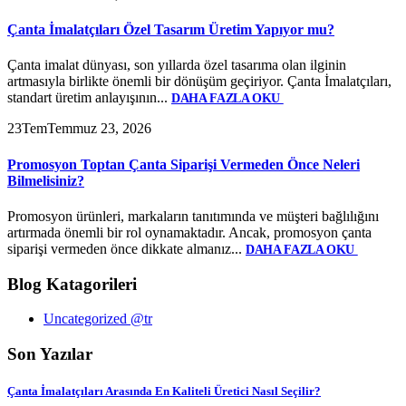
Çanta İmalatçıları Özel Tasarım Üretim Yapıyor mu?
Çanta imalat dünyası, son yıllarda özel tasarıma olan ilginin
artmasıyla birlikte önemli bir dönüşüm geçiriyor. Çanta İmalatçıları,
standart üretim anlayışının...
DAHA FAZLA OKU
23
Tem
Temmuz 23, 2026
Promosyon Toptan Çanta Siparişi Vermeden Önce Neleri
Bilmelisiniz?
Promosyon ürünleri, markaların tanıtımında ve müşteri bağlılığını
artırmada önemli bir rol oynamaktadır. Ancak, promosyon çanta
siparişi vermeden önce dikkate almanız...
DAHA FAZLA OKU
Blog Katagorileri
Uncategorized @tr
Son Yazılar
Çanta İmalatçıları Arasında En Kaliteli Üretici Nasıl Seçilir?