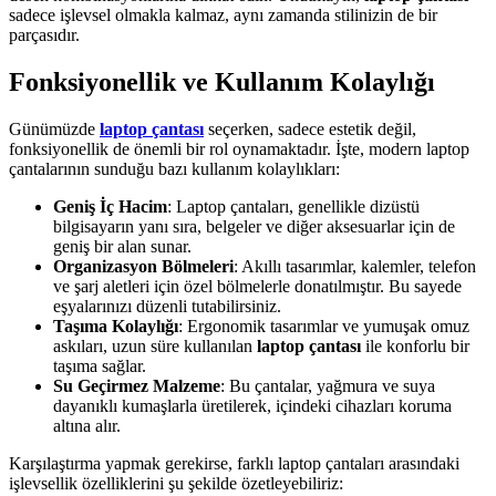
sadece işlevsel olmakla kalmaz, aynı zamanda stilinizin de bir
parçasıdır.
Fonksiyonellik ve Kullanım Kolaylığı
Günümüzde
laptop çantası
seçerken, sadece estetik değil,
fonksiyonellik de önemli bir rol oynamaktadır. İşte, modern laptop
çantalarının sunduğu bazı kullanım kolaylıkları:
Geniş İç Hacim
: Laptop çantaları, genellikle dizüstü
bilgisayarın yanı sıra, belgeler ve diğer aksesuarlar için de
geniş bir alan sunar.
Organizasyon Bölmeleri
: Akıllı tasarımlar, kalemler, telefon
ve şarj aletleri için özel bölmelerle donatılmıştır. Bu sayede
eşyalarınızı düzenli tutabilirsiniz.
Taşıma Kolaylığı
: Ergonomik tasarımlar ve yumuşak omuz
askıları, uzun süre kullanılan
laptop çantası
ile konforlu bir
taşıma sağlar.
Su Geçirmez Malzeme
: Bu çantalar, yağmura ve suya
dayanıklı kumaşlarla üretilerek, içindeki cihazları koruma
altına alır.
Karşılaştırma yapmak gerekirse, farklı laptop çantaları arasındaki
işlevsellik özelliklerini şu şekilde özetleyebiliriz: