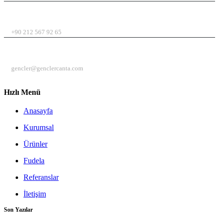
TELEFON
+90 212 567 92 65
EMAIL
gencler@genclercanta.com
Hızlı Menü
Anasayfa
Kurumsal
Ürünler
Fudela
Referanslar
İletişim
Son Yazılar