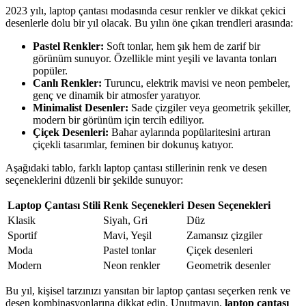
2023 yılı, laptop çantası modasında cesur renkler ve dikkat çekici
desenlerle dolu bir yıl olacak. Bu yılın öne çıkan trendleri arasında:
Pastel Renkler:
Soft tonlar, hem şık hem de zarif bir
görünüm sunuyor. Özellikle mint yeşili ve lavanta tonları
popüler.
Canlı Renkler:
Turuncu, elektrik mavisi ve neon pembeler,
genç ve dinamik bir atmosfer yaratıyor.
Minimalist Desenler:
Sade çizgiler veya geometrik şekiller,
modern bir görünüm için tercih ediliyor.
Çiçek Desenleri:
Bahar aylarında popülaritesini artıran
çiçekli tasarımlar, feminen bir dokunuş katıyor.
Aşağıdaki tablo, farklı laptop çantası stillerinin renk ve desen
seçeneklerini düzenli bir şekilde sunuyor:
Laptop Çantası Stili
Renk Seçenekleri
Desen Seçenekleri
Klasik
Siyah, Gri
Düz
Sportif
Mavi, Yeşil
Zamansız çizgiler
Moda
Pastel tonlar
Çiçek desenleri
Modern
Neon renkler
Geometrik desenler
Bu yıl, kişisel tarzınızı yansıtan bir laptop çantası seçerken renk ve
desen kombinasyonlarına dikkat edin. Unutmayın,
laptop çantası