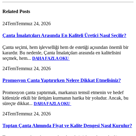
Related
Posts
24
Tem
Temmuz 24, 2026
Çanta İmalatçıları Arasında En Kaliteli Üretici Nasıl Seçilir?
Çanta seçimi, hem işlevselliği hem de estetiği açısından önemli bir
karardır. Bu nedenle, Çanta İmalatçıları arasında en kalitelisini
seçmek, hem...
DAHA FAZLA OKU
24
Tem
Temmuz 24, 2026
Promosyon Çanta Yaptırırken Nelere Dikkat Etmelisiniz?
Promosyon çanta yaptırmak, markanızı temsil etmenin ve hedef
kitlenizle etkili bir iletişim kurmanın harika bir yoludur. Ancak, bu
süreçte dikkat...
DAHA FAZLA OKU
24
Tem
Temmuz 24, 2026
Toptan Çanta Alımında Fiyat ve Kalite Dengesi Nasıl Kurulur?