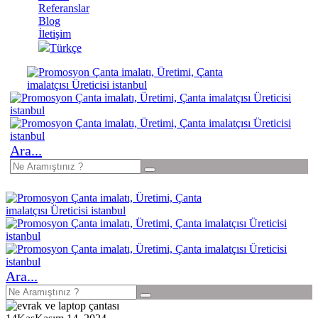
Referanslar
Blog
İletişim
Türkçe
Ara...
Ara...