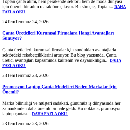
Toptan çanta alımı, hem perakende sektörü hem de moda dünyası
için önemli bir adım olarak öne çıkıyor. Bu süreçte, Toptan...
DAHA
FAZLA OKU
24
Tem
Temmuz 24, 2026
Çanta Üreticileri Kurumsal Firmalara Hangi Avantajları
Sunuyor?
Çanta üreticileri, kurumsal firmalar için sundukları avantajlarla
sektördeki rekabetçiliklerini artırıyor. Bu blog yazısında, Çanta
üretici avantajları kapsamında kalitenin ve dayanıklılığın...
DAHA
FAZLA OKU
23
Tem
Temmuz 23, 2026
Promosyon Laptop Çanta Modelleri Neden Markalar İçin
Önemli?
Marka bilinirliği ve müşteri sadakati, günümüz iş dünyasında her
zamankinden daha önemli bir hale geldi. Bu noktada, promosyon
laptop çantası...
DAHA FAZLA OKU
23
Tem
Temmuz 23, 2026