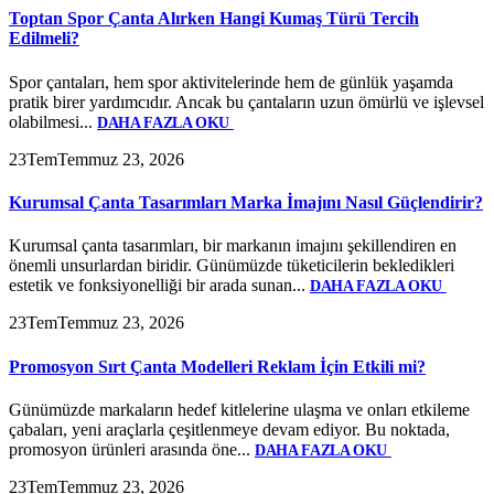
Toptan Spor Çanta Alırken Hangi Kumaş Türü Tercih
Edilmeli?
Spor çantaları, hem spor aktivitelerinde hem de günlük yaşamda
pratik birer yardımcıdır. Ancak bu çantaların uzun ömürlü ve işlevsel
olabilmesi...
DAHA FAZLA OKU
23
Tem
Temmuz 23, 2026
Kurumsal Çanta Tasarımları Marka İmajını Nasıl Güçlendirir?
Kurumsal çanta tasarımları, bir markanın imajını şekillendiren en
önemli unsurlardan biridir. Günümüzde tüketicilerin bekledikleri
estetik ve fonksiyonelliği bir arada sunan...
DAHA FAZLA OKU
23
Tem
Temmuz 23, 2026
Promosyon Sırt Çanta Modelleri Reklam İçin Etkili mi?
Günümüzde markaların hedef kitlelerine ulaşma ve onları etkileme
çabaları, yeni araçlarla çeşitlenmeye devam ediyor. Bu noktada,
promosyon ürünleri arasında öne...
DAHA FAZLA OKU
23
Tem
Temmuz 23, 2026