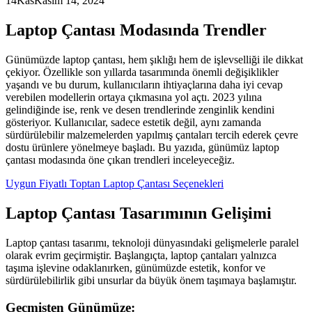
14
Kas
Kasım 14, 2024
Laptop Çantası Modasında Trendler
Günümüzde laptop çantası, hem şıklığı hem de işlevselliği ile dikkat
çekiyor. Özellikle son yıllarda tasarımında önemli değişiklikler
yaşandı ve bu durum, kullanıcıların ihtiyaçlarına daha iyi cevap
verebilen modellerin ortaya çıkmasına yol açtı. 2023 yılına
gelindiğinde ise, renk ve desen trendlerinde zenginlik kendini
gösteriyor. Kullanıcılar, sadece estetik değil, aynı zamanda
sürdürülebilir malzemelerden yapılmış çantaları tercih ederek çevre
dostu ürünlere yönelmeye başladı. Bu yazıda, günümüz laptop
çantası modasında öne çıkan trendleri inceleyeceğiz.
Uygun Fiyatlı Toptan Laptop Çantası Seçenekleri
Laptop Çantası Tasarımının Gelişimi
Laptop çantası tasarımı, teknoloji dünyasındaki gelişmelerle paralel
olarak evrim geçirmiştir. Başlangıçta, laptop çantaları yalnızca
taşıma işlevine odaklanırken, günümüzde estetik, konfor ve
sürdürülebilirlik gibi unsurlar da büyük önem taşımaya başlamıştır.
Geçmişten Günümüze: