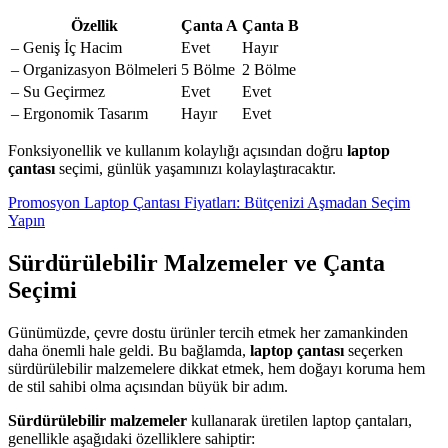
Özellik
Çanta A
Çanta B
– Geniş İç Hacim
Evet
Hayır
– Organizasyon Bölmeleri
5 Bölme
2 Bölme
– Su Geçirmez
Evet
Evet
– Ergonomik Tasarım
Hayır
Evet
Fonksiyonellik ve kullanım kolaylığı açısından doğru
laptop
çantası
seçimi, günlük yaşamınızı kolaylaştıracaktır.
Promosyon Laptop Çantası Fiyatları: Bütçenizi Aşmadan Seçim
Yapın
Sürdürülebilir Malzemeler ve Çanta
Seçimi
Günümüzde, çevre dostu ürünler tercih etmek her zamankinden
daha önemli hale geldi. Bu bağlamda,
laptop çantası
seçerken
sürdürülebilir malzemelere dikkat etmek, hem doğayı koruma hem
de stil sahibi olma açısından büyük bir adım.
Sürdürülebilir malzemeler
kullanarak üretilen laptop çantaları,
genellikle aşağıdaki özelliklere sahiptir: