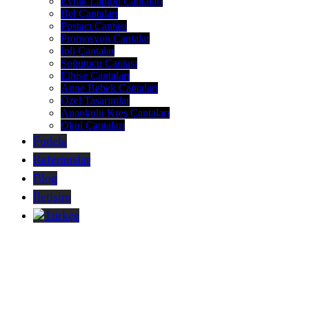
Evrak Laptop Çantaları
Bel Çantaları
Postacı Çantası
Promosyon Çantalar
İpli Çantalar
Soğutucu Çantası
Elbise Çantaları
Anne Bebek Çantaları
Özel Tasarımlar
Anaokulu Kreş Çantaları
Okul Çantaları
Fudela
Referanslar
Blog
İletişim
Türkçe