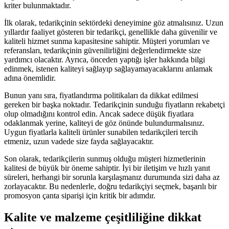
kriter bulunmaktadır.
İlk olarak, tedarikçinin sektördeki deneyimine göz atmalısınız. Uzun
yıllardır faaliyet gösteren bir tedarikçi, genellikle daha güvenilir ve
kaliteli hizmet sunma kapasitesine sahiptir. Müşteri yorumları ve
referansları, tedarikçinin güvenilirliğini değerlendirmekte size
yardımcı olacaktır. Ayrıca, önceden yaptığı işler hakkında bilgi
edinmek, istenen kaliteyi sağlayıp sağlayamayacaklarını anlamak
adına önemlidir.
Bunun yanı sıra, fiyatlandırma politikaları da dikkat edilmesi
gereken bir başka noktadır. Tedarikçinin sunduğu fiyatların rekabetçi
olup olmadığını kontrol edin. Ancak sadece düşük fiyatlara
odaklanmak yerine, kaliteyi de göz önünde bulundurmalısınız.
Uygun fiyatlarla kaliteli ürünler sunabilen tedarikçileri tercih
etmeniz, uzun vadede size fayda sağlayacaktır.
Son olarak, tedarikçilerin sunmuş olduğu müşteri hizmetlerinin
kalitesi de büyük bir öneme sahiptir. İyi bir iletişim ve hızlı yanıt
süreleri, herhangi bir sorunla karşılaşmanız durumunda sizi daha az
zorlayacaktır. Bu nedenlerle, doğru tedarikçiyi seçmek, başarılı bir
promosyon çanta siparişi için kritik bir adımdır.
Kalite ve malzeme çeşitliliğine dikkat