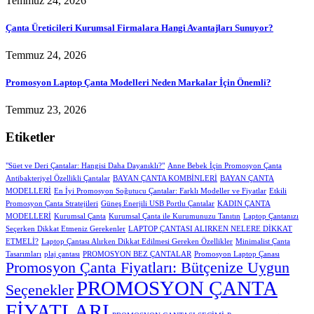
Temmuz 24, 2026
Çanta Üreticileri Kurumsal Firmalara Hangi Avantajları Sunuyor?
Temmuz 24, 2026
Promosyon Laptop Çanta Modelleri Neden Markalar İçin Önemli?
Temmuz 23, 2026
Etiketler
"Süet ve Deri Çantalar: Hangisi Daha Dayanıklı?"
Anne Bebek İçin Promosyon Çanta
Antibakteriyel Özellikli Çantalar
BAYAN ÇANTA KOMBİNLERİ
BAYAN ÇANTA
MODELLERİ
En İyi Promosyon Soğutucu Çantalar: Farklı Modeller ve Fiyatlar
Etkili
Promosyon Çanta Stratejileri
Güneş Enerjili USB Portlu Çantalar
KADIN ÇANTA
MODELLERİ
Kurumsal Çanta
Kurumsal Çanta ile Kurumunuzu Tanıtın
Laptop Çantanızı
Seçerken Dikkat Etmeniz Gerekenler
LAPTOP ÇANTASI ALIRKEN NELERE DİKKAT
ETMELİ?
Laptop Çantası Alırken Dikkat Edilmesi Gereken Özellikler
Minimalist Çanta
Tasarımları
plaj çantası
PROMOSYON BEZ ÇANTALAR
Promosyon Laptop Çanası
Promosyon Çanta Fiyatları: Bütçenize Uygun
PROMOSYON ÇANTA
Seçenekler
FİYATLARI