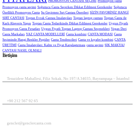
PROMOSYON ÇANTASI SEÇİMİ
Promosyon çanta
Promosyon çanta seçimi
Soğutucu Çanta Seçerken Dikkat Edilmesi Gerekenler
Soğutucu
Özellikli Promosyon Çanta
Su Geçirmez Sırt Çantası Önerileri
SİZİN FAVORİNİZ HANGİ
SIRT ÇANTASI
Toptan Evrak Çantası İmalatçıları
Toptan laptop çantası
Toptan Çanta ile
Karlı Alışveriş Yapın
Toptan Çanta Tedarikinde Dikkat Edilmesi Gerekenler
Uygun Fiyatlı
Promosyon Çanta Fırsatları
Uygun Fiyatlı Toptan Laptop Çantası Seçenekleri
Vegan Deri
Çanta Markaları
YAZ ÇANTA MODELLERİ
Çanta kombini
ÇANTA MODASI
Çanta
Seçiminde Hangi Renkler Popüler
Çanta Tendencileri
Çanta ve kıyafet kombini
ÇANTA
ÜRETİMİ
Çanta İmalatçıları: Kalite ve Fiyat Karşılaştırması
çanta seçimi
ŞIK MAKYAJ
ÇANTASI NASIL OLMALI
İletişim
ADRES
Terazidere Mahallesi, Filiz Sokak, No:197/A 34035, Bayrampaşa – İstanbul
TELEFON
+90 212 567 92 65
EMAIL
gencler@genclercanta.com