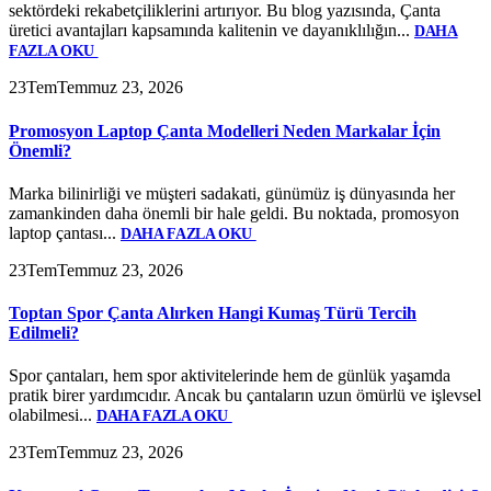
sektördeki rekabetçiliklerini artırıyor. Bu blog yazısında, Çanta
üretici avantajları kapsamında kalitenin ve dayanıklılığın...
DAHA
FAZLA OKU
23
Tem
Temmuz 23, 2026
Promosyon Laptop Çanta Modelleri Neden Markalar İçin
Önemli?
Marka bilinirliği ve müşteri sadakati, günümüz iş dünyasında her
zamankinden daha önemli bir hale geldi. Bu noktada, promosyon
laptop çantası...
DAHA FAZLA OKU
23
Tem
Temmuz 23, 2026
Toptan Spor Çanta Alırken Hangi Kumaş Türü Tercih
Edilmeli?
Spor çantaları, hem spor aktivitelerinde hem de günlük yaşamda
pratik birer yardımcıdır. Ancak bu çantaların uzun ömürlü ve işlevsel
olabilmesi...
DAHA FAZLA OKU
23
Tem
Temmuz 23, 2026