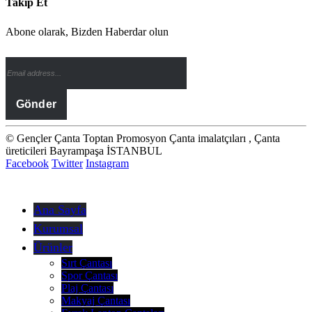
Takip Et
Abone olarak, Bizden Haberdar olun
© Gençler Çanta Toptan Promosyon Çanta imalatçıları , Çanta
üreticileri Bayrampaşa İSTANBUL
Facebook
Twitter
Instagram
Ana Sayfa
Kurumsal
Ürünler
Sırt Çantası
Spor Çantası
Plaj Çantası
Makyaj Çantası