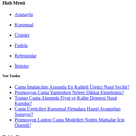
Hızlı Menü
Anasayfa
Kurumsal
Ürünler
Fudela
Referanslar
İletişim
Son Yazılar
Çanta İmalatçıları Arasında En Kaliteli Üretici Nasıl Seçilir?
Promosyon Çanta Yaptırırken Nelere Dikkat Etmelisiniz?
Toptan Çanta Alımında Fiyat ve Kalite Dengesi Nasıl
Kurulur?
Çanta Üreticileri Kurumsal Firmalara Hangi Avantajları
Sunuyor?
Promosyon Laptop Çanta Modelleri Neden Markalar İçin
Önemli?