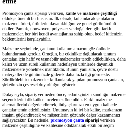
etme
Promosyon çanta siparişi verirken,
kalite ve malzeme çeşitliliği
oldukça önemli bir husustur. İlk olarak, kullanılacak çantaların
malzeme türleri, ürünlerin dayanıklılığını ve genel görünümünü
etkiler. Pamuk, nonwoven, polyester ve doğal deri gibi farklı
malzemeler, her biri kendi avantajlarına sahip olup, hedef kitlenizin
beklentilerini karşılayabilir.
Malzeme seçiminde, çantanın kullanım amacını göz önünde
bulundurmak gerekir. Örneğin, bir etkinlikte dağıtılacak tanıtım
çantaları için hafif ve taşınabilir malzemeler tercih edilebilirken, daha
kalıcı ve uzun süreli kullanımı hedefleyen ürünlerde dayanıklı
malzemelere yönelmek mantıklıdır. Bunun yanı sıra, çevre dostu
materyaller de günümüzde giderek daha fazla ilgi görmekte.
Sürdürülebilir malzemeler kullanılarak yapılan promosyon çantaları,
şirketinizin çevresel duyarlılığını gösterir.
Dolayısıyla, sipariş vermeden önce, tedarikçinizin sunduğu malzeme
seçeneklerini dikkatlice incelemek önemlidir. Farklı malzeme
alternatiflerini değerlendirerek, ihtiyaçlarınıza en uygun kalitede
çantalar temin edebilirsiniz. Unutmayın ki iyi bir kalite, markanızın
imajını güçlendirecek ve müşterilerin gözünde değer kazanmanızı
sağlayacaktır. Bu nedenle,
promosyon çanta
siparişi
verirken
malzeme çeşitliliğine ve kalitesine odaklanarak etkili bir seçim