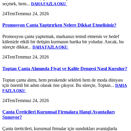
seçmek, hem...
DAHA FAZLA OKU
24
Tem
Temmuz 24, 2026
Promosyon Çanta Yaptırırken Nelere Dikkat Etmelisiniz?
Promosyon çanta yaptırmak, markanızı temsil etmenin ve hedef
kitlenizle etkili bir iletişim kurmanın harika bir yoludur. Ancak, bu
süreçte dikkat...
DAHA FAZLA OKU
24
Tem
Temmuz 24, 2026
Toptan Çanta Alımında Fiyat ve Kalite Dengesi Nasıl Kurulur?
Toptan çanta alımı, hem perakende sektörü hem de moda dünyası
için önemli bir adım olarak öne çıkıyor. Bu süreçte, Toptan...
DAHA
FAZLA OKU
24
Tem
Temmuz 24, 2026
Çanta Üreticileri Kurumsal Firmalara Hangi Avantajları
Sunuyor?
Çanta üreticileri, kurumsal firmalar için sundukları avantajlarla