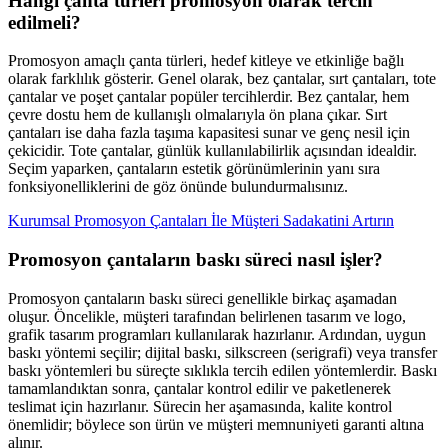
Hangi çanta türleri promosyon olarak tercih
edilmeli?
Promosyon amaçlı çanta türleri, hedef kitleye ve etkinliğe bağlı
olarak farklılık gösterir. Genel olarak, bez çantalar, sırt çantaları, tote
çantalar ve poşet çantalar popüler tercihlerdir. Bez çantalar, hem
çevre dostu hem de kullanışlı olmalarıyla ön plana çıkar. Sırt
çantaları ise daha fazla taşıma kapasitesi sunar ve genç nesil için
çekicidir. Tote çantalar, günlük kullanılabilirlik açısından idealdir.
Seçim yaparken, çantaların estetik görünümlerinin yanı sıra
fonksiyonelliklerini de göz önünde bulundurmalısınız.
Kurumsal Promosyon Çantaları İle Müşteri Sadakatini Artırın
Promosyon çantaların baskı süreci nasıl işler?
Promosyon çantaların baskı süreci genellikle birkaç aşamadan
oluşur. Öncelikle, müşteri tarafından belirlenen tasarım ve logo,
grafik tasarım programları kullanılarak hazırlanır. Ardından, uygun
baskı yöntemi seçilir; dijital baskı, silkscreen (serigrafi) veya transfer
baskı yöntemleri bu süreçte sıklıkla tercih edilen yöntemlerdir. Baskı
tamamlandıktan sonra, çantalar kontrol edilir ve paketlenerek
teslimat için hazırlanır. Sürecin her aşamasında, kalite kontrol
önemlidir; böylece son ürün ve müşteri memnuniyeti garanti altına
alınır.