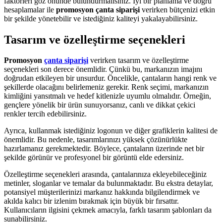
faktörleri göz önünde bulundurmalısınız. İyi bir planlama ve doğru
hesaplamalar ile
promosyon çanta siparişi
verirken bütçenizi etkin
bir şekilde yönetebilir ve istediğiniz kaliteyi yakalayabilirsiniz.
Tasarım ve özelleştirme seçenekleri
Promosyon
çanta siparişi
verirken tasarım ve özelleştirme
seçenekleri son derece önemlidir. Çünkü bu, markanızın imajını
doğrudan etkileyen bir unsurdur. Öncelikle, çantaların hangi renk ve
şekillerde olacağını belirlemeniz gerekir. Renk seçimi, markanızın
kimliğini yansıtmalı ve hedef kitlenizle uyumlu olmalıdır. Örneğin,
gençlere yönelik bir ürün sunuyorsanız, canlı ve dikkat çekici
renkler tercih edebilirsiniz.
Ayrıca, kullanmak istediğiniz logonun ve diğer grafiklerin kalitesi de
önemlidir. Bu nedenle, tasarımlarınızı yüksek çözünürlükte
hazırlamanız gerekmektedir. Böylece, çantaların üzerinde net bir
şekilde görünür ve profesyonel bir görüntü elde edersiniz.
Özelleştirme seçenekleri arasında, çantalarınıza ekleyebileceğiniz
metinler, sloganlar ve temalar da bulunmaktadır. Bu ekstra detaylar,
potansiyel müşterilerinizi markanız hakkında bilgilendirmek ve
akılda kalıcı bir izlenim bırakmak için büyük bir fırsattır.
Kullanıcıların ilgisini çekmek amacıyla, farklı tasarım şablonları da
sunabilirsiniz.