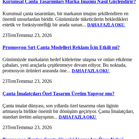
Kurumsal Çanta Tasarımları Marka İmajını Nasıl Güçlendirir?
Kurumsal çanta tasarımları, bir markanın imajını şekillendiren en
önemli unsurlardan biridir. Günümüzde tüketicilerin bekledikleri
estetik ve fonksiyonelliği bir arada sunan...
DAHA FAZLA OKU
23
Tem
Temmuz 23, 2026
Promosyon Sırt Çanta Modelleri Reklam İçin Etkili mi?
Günümüzde markaların hedef kitlelerine ulaşma ve onları etkileme
çabaları, yeni araçlarla çeşitlenmeye devam ediyor. Bu noktada,
promosyon ürünleri arasında öne...
DAHA FAZLA OKU
23
Tem
Temmuz 23, 2026
Çanta İmalatçıları Özel Tasarım Üretim Yapıyor mu?
Çanta imalat dünyası, son yıllarda özel tasarıma olan ilginin
artmasıyla birlikte önemli bir dönüşüm geçiriyor. Çanta İmalatçıları,
standart üretim anlayışının...
DAHA FAZLA OKU
23
Tem
Temmuz 23, 2026