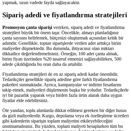
yapmak, uzun vadede fayda sağlayacaktır.
Sipariş adedi ve fiyatlandırma stratejileri
Promosyon çanta siparişi
verirken, sipariş adedi ve fiyatlandırma
stratejileri büyük bir önem taşır. Öncelikle, almayı planladığınız
çanta sayısını belirlemek, bütçenizi oluşturmak açısından kritik bir
adımdır. Genellikle, toptan siparişlerde verilen adet arttıkça birim
maliyetler düşmektedir. Bu durumda, ihtiyacınız olan miktarı
dikkatlice değerlendirmelisiniz. Örneğin, 100 adet çanta almak,
birim fiyatı üzerinden %20 tasarruf etmenizi sağlayabilirken, 500
adede çıkıldığında bu oran daha da artabilir.
Fiyatlandırma stratejileri de en az sipariş adedi kadar önemlidir.
Tedarikçiler genellikle sipariş adedine göre farklı fiyatlandırma
paketleri sunmaktadır. Ayrıca, kampanyalar ve indirim fırsatlarını
takip etmek, maliyetleri düşürmenin başka bir yoludur. Tedarikçilerle
iyi bir pazarlık yaparak veya birden fazla ürün alarak daha uygun
fiyatlar elde edebilirsiniz.
Öte yandan, toplu alımlarda dikkat edilmesi gereken bir diğer husus
da gizli maliyetlerdir. Kargo, depolama veya ek özelleştirme ücretleri
gibi kalemlerin siparişin toplam maliyetini etkileyebileceğini
unutmamalısınız. Bu yüzden, toplam maliyeti hesaplarken tüm bu