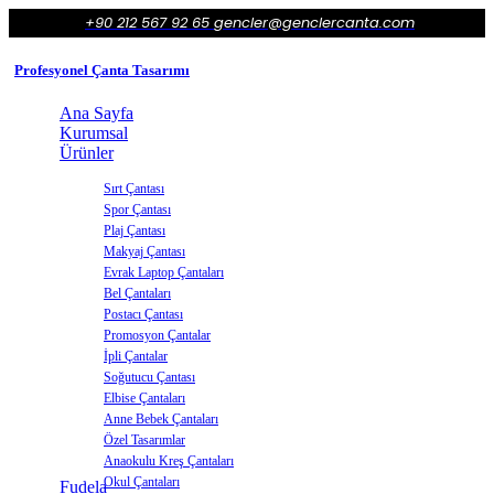
+90 212 567 92 65
gencler@genclercanta.com
Profesyonel Çanta Tasarımı
Ana Sayfa
Kurumsal
Ürünler
Sırt Çantası
Spor Çantası
Plaj Çantası
Makyaj Çantası
Evrak Laptop Çantaları
Bel Çantaları
Postacı Çantası
Promosyon Çantalar
İpli Çantalar
Soğutucu Çantası
Elbise Çantaları
Anne Bebek Çantaları
Özel Tasarımlar
Anaokulu Kreş Çantaları
Okul Çantaları
Fudela