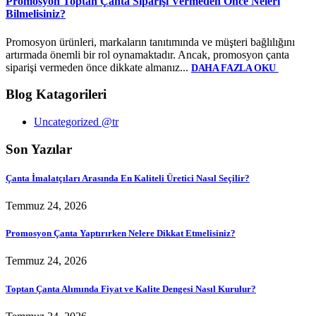
Promosyon Toptan Çanta Siparişi Vermeden Önce Neleri
Bilmelisiniz?
Promosyon ürünleri, markaların tanıtımında ve müşteri bağlılığını
artırmada önemli bir rol oynamaktadır. Ancak, promosyon çanta
siparişi vermeden önce dikkate almanız...
DAHA FAZLA OKU
Blog Katagorileri
Uncategorized @tr
Son Yazılar
Çanta İmalatçıları Arasında En Kaliteli Üretici Nasıl Seçilir?
Temmuz 24, 2026
Promosyon Çanta Yaptırırken Nelere Dikkat Etmelisiniz?
Temmuz 24, 2026
Toptan Çanta Alımında Fiyat ve Kalite Dengesi Nasıl Kurulur?